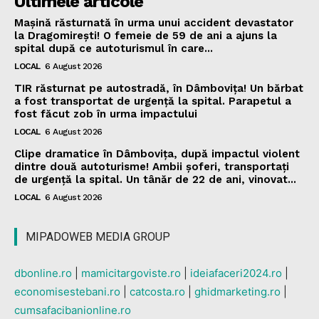
Ultimele articole
Mașină răsturnată în urma unui accident devastator
la Dragomirești! O femeie de 59 de ani a ajuns la
spital după ce autoturismul în care...
LOCAL
6 August 2026
TIR răsturnat pe autostradă, în Dâmbovița! Un bărbat
a fost transportat de urgență la spital. Parapetul a
fost făcut zob în urma impactului
LOCAL
6 August 2026
Clipe dramatice în Dâmbovița, după impactul violent
dintre două autoturisme! Ambii șoferi, transportați
de urgență la spital. Un tânăr de 22 de ani, vinovat...
LOCAL
6 August 2026
MIPADOWEB MEDIA GROUP
dbonline.ro
|
mamicitargoviste.ro
|
ideiafaceri2024.ro
|
economisestebani.ro
|
catcosta.ro
|
ghidmarketing.ro
|
cumsafacibanionline.ro