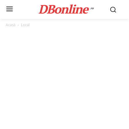
DBonline
.ro
Acasă
Local