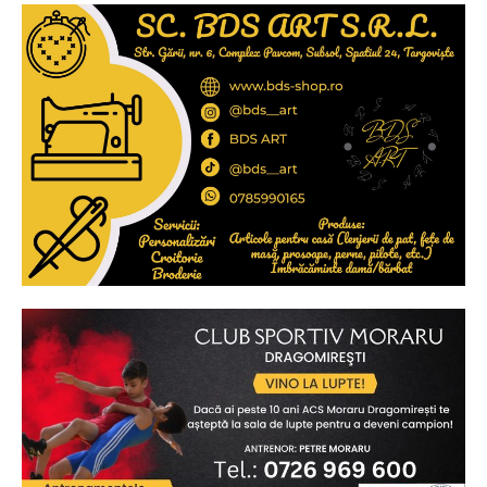
Ionuț Parghel
2
de 2