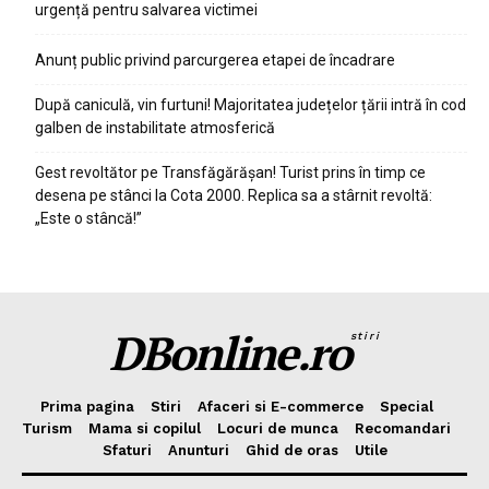
urgență pentru salvarea victimei
Anunț public privind parcurgerea etapei de încadrare
După caniculă, vin furtuni! Majoritatea județelor țării intră în cod
galben de instabilitate atmosferică
Gest revoltător pe Transfăgărășan! Turist prins în timp ce
desena pe stânci la Cota 2000. Replica sa a stârnit revoltă:
„Este o stâncă!”
DBonline.ro
stiri
Prima pagina
Stiri
Afaceri si E-commerce
Special
Turism
Mama si copilul
Locuri de munca
Recomandari
Sfaturi
Anunturi
Ghid de oras
Utile