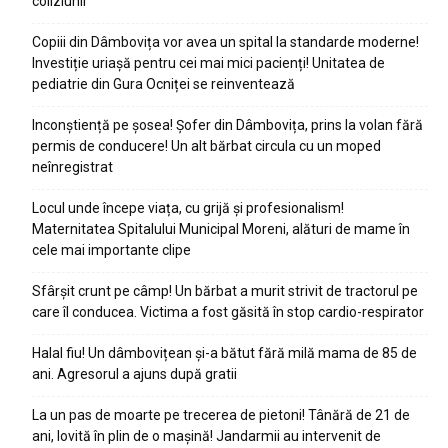
coliziunii
Copiii din Dâmbovița vor avea un spital la standarde moderne!
Investiție uriașă pentru cei mai mici pacienți! Unitatea de
pediatrie din Gura Ocniței se reinventează
Inconștiență pe șosea! Șofer din Dâmbovița, prins la volan fără
permis de conducere! Un alt bărbat circula cu un moped
neînregistrat
Locul unde începe viața, cu grijă și profesionalism!
Maternitatea Spitalului Municipal Moreni, alături de mame în
cele mai importante clipe
Sfârșit crunt pe câmp! Un bărbat a murit strivit de tractorul pe
care îl conducea. Victima a fost găsită în stop cardio-respirator
Halal fiu! Un dâmbovițean și-a bătut fără milă mama de 85 de
ani. Agresorul a ajuns după gratii
La un pas de moarte pe trecerea de pietoni! Tânără de 21 de
ani, lovită în plin de o mașină! Jandarmii au intervenit de