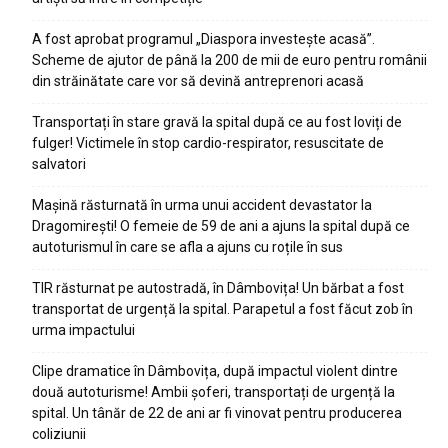
A fost aprobat programul „Diaspora investește acasă”.
Scheme de ajutor de până la 200 de mii de euro pentru românii
din străinătate care vor să devină antreprenori acasă
Transportați în stare gravă la spital după ce au fost loviți de
fulger! Victimele în stop cardio-respirator, resuscitate de
salvatori
Mașină răsturnată în urma unui accident devastator la
Dragomirești! O femeie de 59 de ani a ajuns la spital după ce
autoturismul în care se afla a ajuns cu roțile în sus
TIR răsturnat pe autostradă, în Dâmbovița! Un bărbat a fost
transportat de urgență la spital. Parapetul a fost făcut zob în
urma impactului
Clipe dramatice în Dâmbovița, după impactul violent dintre
două autoturisme! Ambii șoferi, transportați de urgență la
spital. Un tânăr de 22 de ani ar fi vinovat pentru producerea
coliziunii