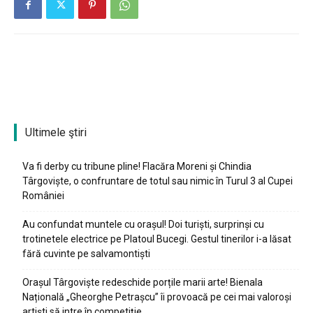
Ultimele ştiri
Va fi derby cu tribune pline! Flacăra Moreni și Chindia
Târgoviște, o confruntare de totul sau nimic în Turul 3 al Cupei
României
Au confundat muntele cu orașul! Doi turiști, surprinși cu
trotinetele electrice pe Platoul Bucegi. Gestul tinerilor i-a lăsat
fără cuvinte pe salvamontiști
Orașul Târgoviște redeschide porțile marii arte! Bienala
Națională „Gheorghe Petrașcu” îi provoacă pe cei mai valoroși
artiști să intre în competiție