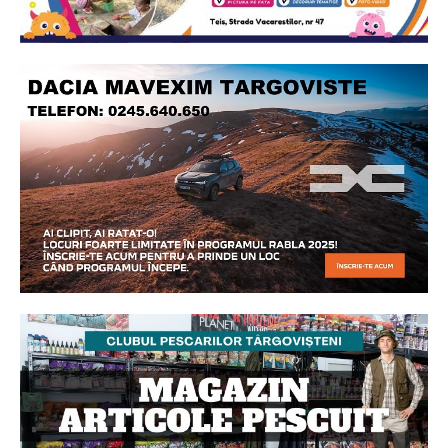
Ionuț Parghel
2
de 2