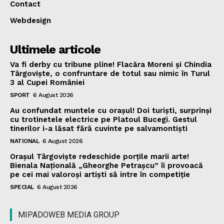
Contact
Webdesign
Ultimele articole
Va fi derby cu tribune pline! Flacăra Moreni și Chindia
Târgoviște, o confruntare de totul sau nimic în Turul
3 al Cupei României
SPORT
6 August 2026
Au confundat muntele cu orașul! Doi turiști, surprinși
cu trotinetele electrice pe Platoul Bucegi. Gestul
tinerilor i-a lăsat fără cuvinte pe salvamontiști
NATIONAL
6 August 2026
Orașul Târgoviște redeschide porțile marii arte!
Bienala Națională „Gheorghe Petrașcu” îi provoacă
pe cei mai valoroși artiști să intre în competiție
SPECIAL
6 August 2026
MIPADOWEB MEDIA GROUP