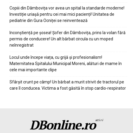
Copiii din Dâmbovița vor avea un spital la standarde moderne!
Investiție uriașă pentru cei mai mici pacienți! Unitatea de
pediatrie din Gura Ocniței se reinventează
Inconștiență pe șosea! Șofer din Dâmbovița, prins la volan fără
permis de conducere! Un alt bărbat circula cu un moped
neînregistrat
Locul unde începe viața, cu grijă și profesionalism!
Maternitatea Spitalului Municipal Moreni, alături de mame în
cele mai importante clipe
Sfârșit crunt pe câmp! Un bărbat a murit strivit de tractorul pe
care îl conducea. Victima a fost găsită în stop cardio-respirator
DBonline.ro
stiri