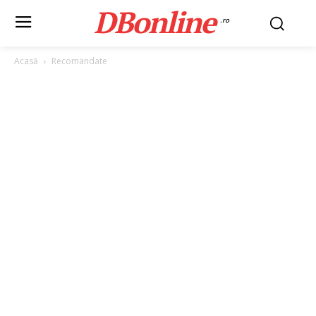
DBonline
.ro
Acasă
Recomandate