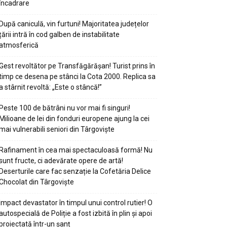
încadrare
După caniculă, vin furtuni! Majoritatea județelor
țării intră în cod galben de instabilitate
atmosferică
Gest revoltător pe Transfăgărășan! Turist prins în
timp ce desena pe stânci la Cota 2000. Replica sa
a stârnit revoltă: „Este o stâncă!”
Peste 100 de bătrâni nu vor mai fi singuri!
Milioane de lei din fonduri europene ajung la cei
mai vulnerabili seniori din Târgoviște
Rafinament în cea mai spectaculoasă formă! Nu
sunt fructe, ci adevărate opere de artă!
Deserturile care fac senzație la Cofetăria Delice
Chocolat din Târgoviște
Impact devastator în timpul unui control rutier! O
autospecială de Poliție a fost izbită în plin și apoi
proiectată într-un șanț