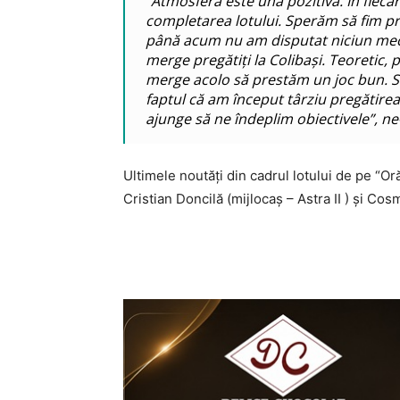
“Atmosfera este una pozitivă. În fiec
completarea lotului. Sperăm să fim pre
până acum nu am disputat niciun meci
merge pregătiți la Colibași. Teoretic, 
merge acolo să prestăm un joc bun. S
faptul că am început târziu pregătire
ajunge să ne îndeplim obiectivele”, ne
Ultimele noutăți din cadrul lotului de pe “Or
Cristian Doncilă (mijlocaș – Astra II ) și Co