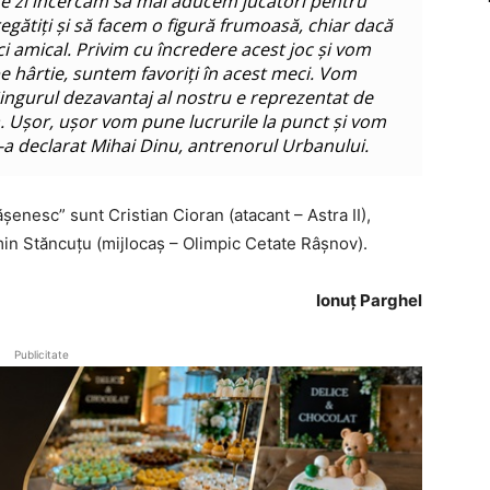
are zi încercăm să mai aducem jucători pentru
gătiți și să facem o figură frumoasă, chiar dacă
 amical. Privim cu încredere acest joc și vom
pe hârtie, suntem favoriți în acest meci. Vom
ingurul dezavantaj al nostru e reprezentat de
a. Ușor, ușor vom pune lucrurile la punct și vom
-a declarat Mihai Dinu, antrenorul Urbanului.
ășenesc” sunt Cristian Cioran (atacant – Astra II),
smin Stăncuțu (mijlocaș – Olimpic Cetate Râșnov).
Ionuț Parghel
Publicitate