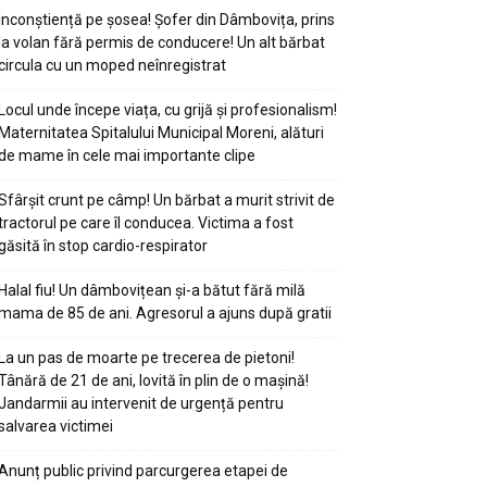
Inconștiență pe șosea! Șofer din Dâmbovița, prins
la volan fără permis de conducere! Un alt bărbat
circula cu un moped neînregistrat
Locul unde începe viața, cu grijă și profesionalism!
Maternitatea Spitalului Municipal Moreni, alături
de mame în cele mai importante clipe
Sfârșit crunt pe câmp! Un bărbat a murit strivit de
tractorul pe care îl conducea. Victima a fost
găsită în stop cardio-respirator
Halal fiu! Un dâmbovițean și-a bătut fără milă
mama de 85 de ani. Agresorul a ajuns după gratii
La un pas de moarte pe trecerea de pietoni!
Tânără de 21 de ani, lovită în plin de o mașină!
Jandarmii au intervenit de urgență pentru
salvarea victimei
Anunț public privind parcurgerea etapei de