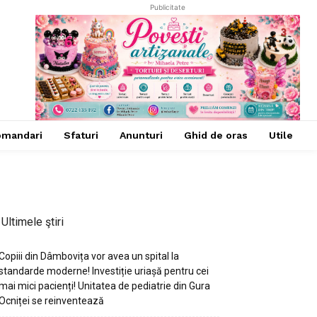
Publicitate
omandari
Sfaturi
Anunturi
Ghid de oras
Utile
Ultimele ştiri
Copiii din Dâmbovița vor avea un spital la
standarde moderne! Investiție uriașă pentru cei
mai mici pacienți! Unitatea de pediatrie din Gura
Ocniței se reinventează