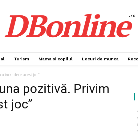
DBonline
.ro
al
Turism
Mama si copilul
Locuri de munca
Rec
cu încredere acest joc”
una pozitivă. Privim
t joc”