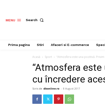
Search
MENU
Prima pagina
Stiri
Afaceri si E-commerce
Speci
Acasă
Sport
“Atmosfera este una pozitivă. Privim 
“Atmosfera este 
cu încredere aces
Scris de
dbonline.ro
-
8 August 2017