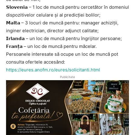
𝗦𝗹𝗼𝘃𝗲𝗻𝗶𝗮 – 1 loc de muncă pentru cercetător în domeniul
dispozitivelor celulare și al predicției bolilor;
𝗠𝗮𝗹𝘁𝗮 – 3 locuri de muncă pentru: manager achiziții,
inginer electrician, director adjunct calitate;
𝗜𝗿𝗹𝗮𝗻𝗱𝗮 – un loc de muncă pentru îngrijitor persoane;
𝗙𝗿𝗮𝗻𝘁̦𝗮 – un loc de muncă pentru măcelar.
Persoanele interesate să ocupe un loc de muncă pot
consulta ofertele accesând:
https://eures.anofm.ro/eures/solicitanti.html
Publicitate