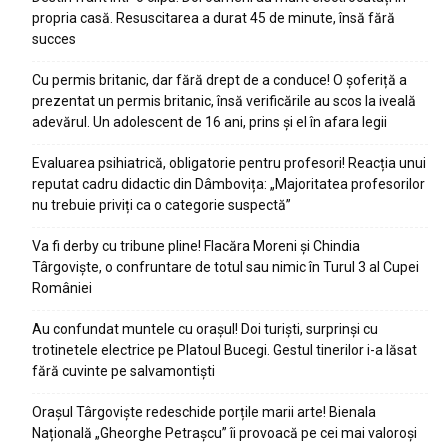
propria casă. Resuscitarea a durat 45 de minute, însă fără
succes
Cu permis britanic, dar fără drept de a conduce! O șoferiță a
prezentat un permis britanic, însă verificările au scos la iveală
adevărul. Un adolescent de 16 ani, prins și el în afara legii
Evaluarea psihiatrică, obligatorie pentru profesori! Reacția unui
reputat cadru didactic din Dâmbovița: „Majoritatea profesorilor
nu trebuie priviți ca o categorie suspectă”
Va fi derby cu tribune pline! Flacăra Moreni și Chindia
Târgoviște, o confruntare de totul sau nimic în Turul 3 al Cupei
României
Au confundat muntele cu orașul! Doi turiști, surprinși cu
trotinetele electrice pe Platoul Bucegi. Gestul tinerilor i-a lăsat
fără cuvinte pe salvamontiști
Orașul Târgoviște redeschide porțile marii arte! Bienala
Națională „Gheorghe Petrașcu” îi provoacă pe cei mai valoroși