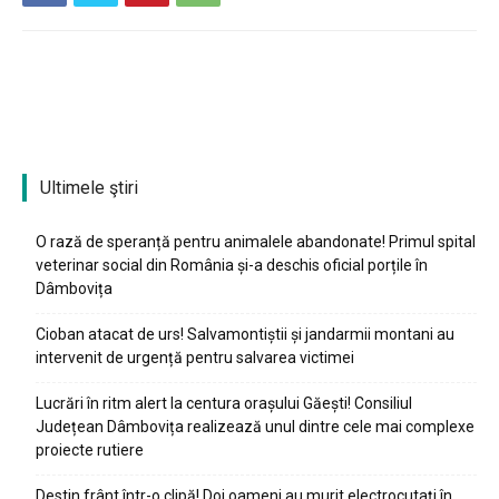
Ultimele ştiri
O rază de speranță pentru animalele abandonate! Primul spital
veterinar social din România și-a deschis oficial porțile în
Dâmbovița
Cioban atacat de urs! Salvamontiștii și jandarmii montani au
intervenit de urgență pentru salvarea victimei
Lucrări în ritm alert la centura orașului Găești! Consiliul
Județean Dâmbovița realizează unul dintre cele mai complexe
proiecte rutiere
Destin frânt într-o clipă! Doi oameni au murit electrocutați în