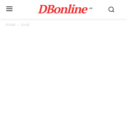
DBonline
.ro
Acasă
Local