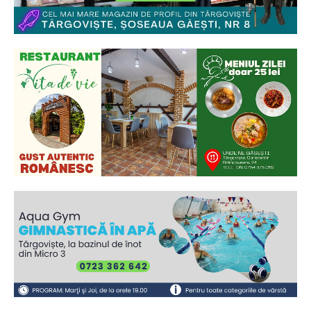
Ionuț Parghel
2
de 2