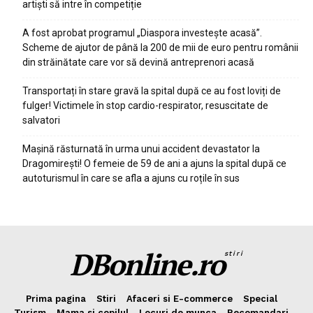
artiști să intre în competiție
A fost aprobat programul „Diaspora investește acasă”.
Scheme de ajutor de până la 200 de mii de euro pentru românii
din străinătate care vor să devină antreprenori acasă
Transportați în stare gravă la spital după ce au fost loviți de
fulger! Victimele în stop cardio-respirator, resuscitate de
salvatori
Mașină răsturnată în urma unui accident devastator la
Dragomirești! O femeie de 59 de ani a ajuns la spital după ce
autoturismul în care se afla a ajuns cu roțile în sus
DBonline.ro
stiri
Prima pagina
Stiri
Afaceri si E-commerce
Special
Turism
Mama si copilul
Locuri de munca
Recomandari