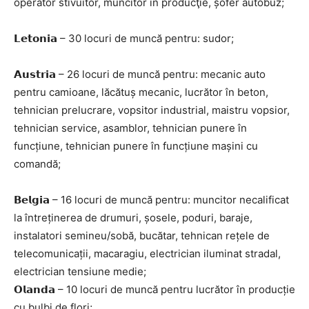
operator stivuitor, muncitor în producţie, șofer autobuz;
𝗟𝗲𝘁𝗼𝗻𝗶𝗮 – 30 locuri de muncă pentru: sudor;
𝗔𝘂𝘀𝘁𝗿𝗶𝗮 – 26 locuri de muncă pentru: mecanic auto
pentru camioane, lăcătuș mecanic, lucrător în beton,
tehnician prelucrare, vopsitor industrial, maistru vopsior,
tehnician service, asamblor, tehnician punere în
funcțiune, tehnician punere în funcțiune mașini cu
comandă;
𝗕𝗲𝗹𝗴𝗶𝗮 – 16 locuri de muncă pentru: muncitor necalificat
la întreținerea de drumuri, șosele, poduri, baraje,
instalatori semineu/sobă, bucătar, tehnican rețele de
telecomunicații, macaragiu, electrician iluminat stradal,
electrician tensiune medie;
𝗢𝗹𝗮𝗻𝗱𝗮 – 10 locuri de muncă pentru lucrător în producție
cu bulbi de flori;