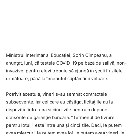
Ministrul interimar al Educaţiei, Sorin Cîmpeanu, a
anunţat, luni, că testele COVID-19 pe bază de salivă, non-
invazive, pentru elevi trebuie să ajungă în şcoli în zilele
următoare, până la începutul săptămânii viitoare.
Potrivit acestuia, vineri s-au semnat contractele
subsecvente, iar cei care au câștigat licitațiile au la
dispoziție între una și cinci zile pentru a depune
scrisorile de garanție bancară. ”Termenul de livrare
pentru lotul 1 este între una şi cinci zile. Deci, le putem
avea miercuri, le putem avea joi, le putem avea vineri, le