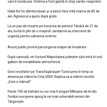
care îl conducea. Victima a fost găsită în stop cardio-respirator
Halal fiu! Un dâmbovițean și-a bătut fără milă mama de 85 de
ani. Agresorul a ajuns după gratii
La un pas de moarte pe trecerea de pietoni! Tânără de 21 de
ani, lovită în plin de o mașină! Jandarmii au intervenit de
urgență pentru salvarea victimei
Anunț public privind parcurgerea etapei de încadrare
După caniculă, vin furtuni! Majoritatea județelor țării intră în cod
galben de instabilitate atmosferică
Gest revoltător pe Transfăgărășan! Turist prins în timp ce
desena pe stânci la Cota 2000. Replica sa a stârnit revoltă:
„Este o stâncă!”
Peste 100 de bătrâni nu vor mai fi singuri! Milioane de lei din
fonduri europene ajung la cei mai vulnerabili seniori din
Târgoviște