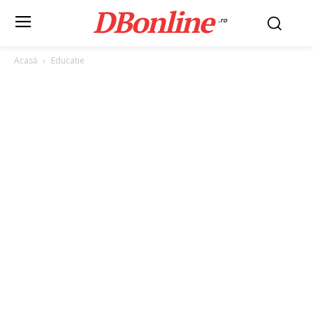
DBonline
.ro
Acasă
Educatie