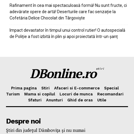
Rafinament în cea mai spectaculoasă formă! Nu sunt fructe, ci
adevărate opere de artă! Deserturile care fac senzație la
Cofetăria Delice Chocolat din Târgoviște
Impact devastator în timpul unui control rutier! O autospecială
de Poliție a fost izbită în plin și apoi proiectată într-un șanț
DBonline.ro
stiri
Prima pagina
Stiri
Afaceri si E-commerce
Special
Turism
Mama si copilul
Locuri de munca
Recomandari
Sfaturi
Anunturi
Ghid de oras
Utile
Despre noi
Ştiri din judeţul Dâmboviţa şi nu numai