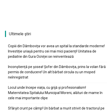
Ultimele ştiri
Copiii din Dâmbovița vor avea un spital la standarde moderne!
Investiție uriașă pentru cei mai mici pacienți! Unitatea de
pediatrie din Gura Ocniței se reinventează
Inconștiență pe șosea! Șofer din Dâmbovița, prins la volan fără
permis de conducere! Un alt bărbat circula cu un moped
neînregistrat
Locul unde începe viața, cu grijă și profesionalism!
Maternitatea Spitalului Municipal Moreni, alături de mame în
cele mai importante clipe
Sfârșit crunt pe câmp! Un bărbat a murit strivit de tractorul pe