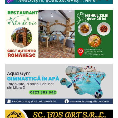
Ionuț Parghel
2
de 2