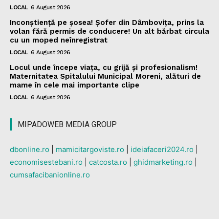
LOCAL
6 August 2026
Inconștiență pe șosea! Șofer din Dâmbovița, prins la
volan fără permis de conducere! Un alt bărbat circula
cu un moped neînregistrat
LOCAL
6 August 2026
Locul unde începe viața, cu grijă și profesionalism!
Maternitatea Spitalului Municipal Moreni, alături de
mame în cele mai importante clipe
LOCAL
6 August 2026
MIPADOWEB MEDIA GROUP
dbonline.ro
|
mamicitargoviste.ro
|
ideiafaceri2024.ro
|
economisestebani.ro
|
catcosta.ro
|
ghidmarketing.ro
|
cumsafacibanionline.ro