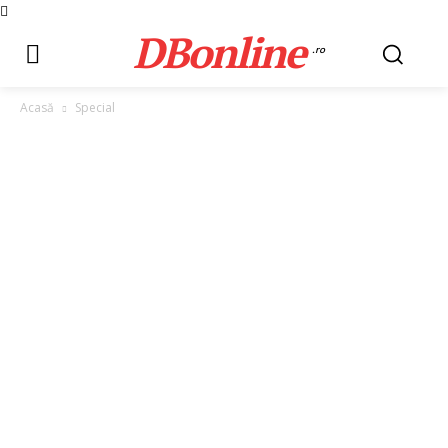
DBonline
.ro
Acasă
Special