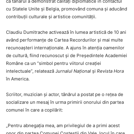
că tânărul a demonstrat calități diplomatice în contactul
cu Statele Unite și Belgia, promovând comuna și aducând
contribuții culturale și artistice comunității.
Claudiu Dumitrache activează în lumea artistică de 10 ani
având performanțe de Cartea Recordurilor și mai multe
recunoașteri internaționale. A ajuns în atenția oamenilor
de cultură, fiind recunoscut și de Președintele Academiei
Române ca un “simbol pentru viitorul creației
intelectuale”, relatează J
urnalul Național
și
Revista Hora
în America.
Scriitor, muzician și actor, tânărul a postat pe o rețea de
socializare un mesaj în urma primirii onorului din partea
comunei în care a copilărit:
„Pentru abnegația mea, am privilegiul de a primi acest
onor din partea Comunei Costeștii din Vale, locul în care