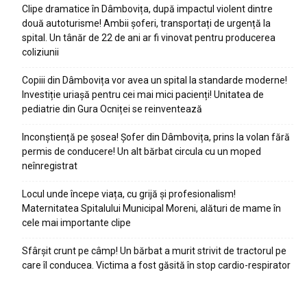
Clipe dramatice în Dâmbovița, după impactul violent dintre
două autoturisme! Ambii șoferi, transportați de urgență la
spital. Un tânăr de 22 de ani ar fi vinovat pentru producerea
coliziunii
Copiii din Dâmbovița vor avea un spital la standarde moderne!
Investiție uriașă pentru cei mai mici pacienți! Unitatea de
pediatrie din Gura Ocniței se reinventează
Inconștiență pe șosea! Șofer din Dâmbovița, prins la volan fără
permis de conducere! Un alt bărbat circula cu un moped
neînregistrat
Locul unde începe viața, cu grijă și profesionalism!
Maternitatea Spitalului Municipal Moreni, alături de mame în
cele mai importante clipe
Sfârșit crunt pe câmp! Un bărbat a murit strivit de tractorul pe
care îl conducea. Victima a fost găsită în stop cardio-respirator