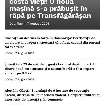
costa vieți! O nouă
mașină s-a prăbușit în
râpă pe Transfăgărășan
Dbonline
-
7 August 2026
Mascații au descins în forță în Dâmbovița! Percheziții de
amploare la o rețea suspectată că a furat cabluri din parcuri
fotovoltaice
LOCAL
7 August 2026
Șoferiță de 29 de ani, de urgență la spital după impactul
dintre două autoturisme și o autoutilitară! A fost impact
violent pe DN 72,...
LOCAL
7 August 2026
Ionuț Parghel
Alertă la Găești! Suprafață de 6 hectare de vegetație
uscată, distrusă de un incendiu violent. Pompierii militari au
2
de 2
intervenit de urgență și în comunele...