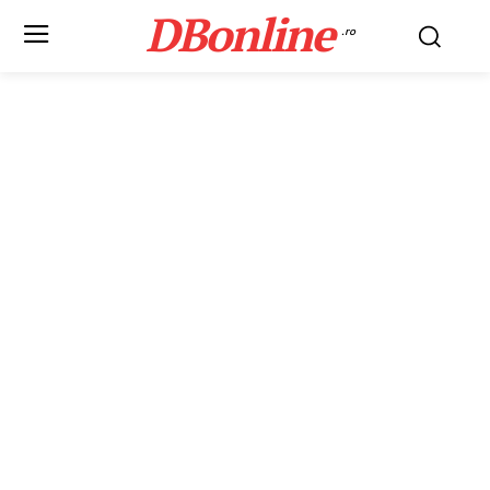
DBonline
.ro