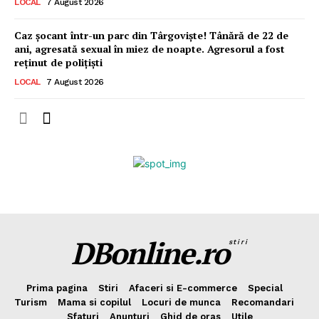
LOCAL
7 August 2026
Caz șocant într-un parc din Târgoviște! Tânără de 22 de
ani, agresată sexual în miez de noapte. Agresorul a fost
reținut de polițiști
LOCAL
7 August 2026
DBonline.ro
stiri
Prima pagina
Stiri
Afaceri si E-commerce
Special
Turism
Mama si copilul
Locuri de munca
Recomandari
Sfaturi
Anunturi
Ghid de oras
Utile