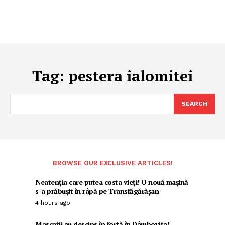
Tag:
pestera ialomitei
SEARCH
BROWSE OUR EXCLUSIVE ARTICLES!
Neatenția care putea costa vieți! O nouă mașină
s-a prăbușit în râpă pe Transfăgărășan
4 hours ago
Mascații au descins în forță în Dâmbovița!