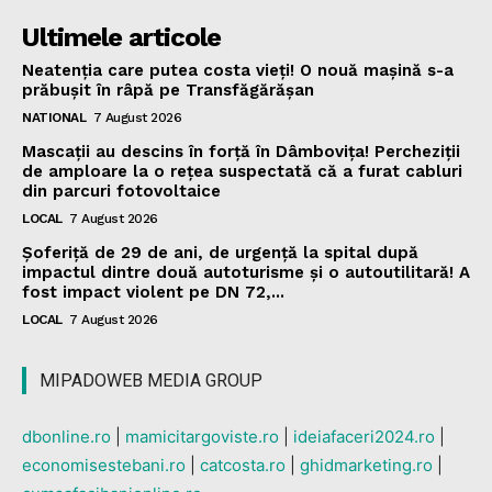
Ultimele articole
Neatenția care putea costa vieți! O nouă mașină s-a
prăbușit în râpă pe Transfăgărășan
NATIONAL
7 August 2026
Mascații au descins în forță în Dâmbovița! Percheziții
de amploare la o rețea suspectată că a furat cabluri
din parcuri fotovoltaice
LOCAL
7 August 2026
Șoferiță de 29 de ani, de urgență la spital după
impactul dintre două autoturisme și o autoutilitară! A
fost impact violent pe DN 72,...
LOCAL
7 August 2026
MIPADOWEB MEDIA GROUP
dbonline.ro
|
mamicitargoviste.ro
|
ideiafaceri2024.ro
|
economisestebani.ro
|
catcosta.ro
|
ghidmarketing.ro
|