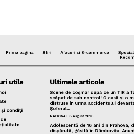
Prima pagina
Stiri
Afaceri si E-commerce
Special
Recom
ri utile
Ultimele articole
noi
Scene de coșmar după ce un TIR a f
scăpat de sub control! O casă și o m
ate
distruse în urma accidentului devast
Șoferul...
şi condiţii
NATIONAL
8 August 2026
 de
ţialitate
Adolescentă de 16 ani din Prahova, 
dispărută, găsită în Dâmbovița. Anun