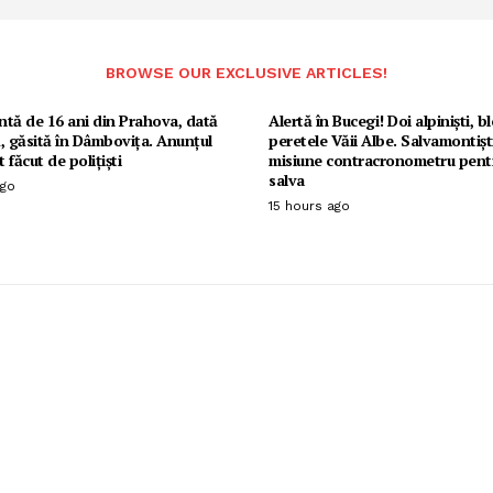
BROWSE OUR EXCLUSIVE ARTICLES!
tă de 16 ani din Prahova, dată
Alertă în Bucegi! Doi alpiniști, bl
, găsită în Dâmbovița. Anunțul
peretele Văii Albe. Salvamontiști
 făcut de polițiști
misiune contracronometru pentr
salva
ago
15 hours ago