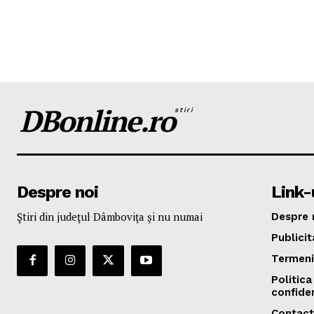
DBonline.ro
stiri
Despre noi
Link-u
Ştiri din judeţul Dâmboviţa şi nu numai
Despre 
Publicit
Termeni 
Politica
confiden
Contact