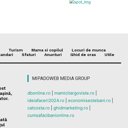
Turism
Mama si copilul
Locuri de munca
andari
Sfaturi
Anunturi
Ghid de oras
Utile
MIPADOWEB MEDIA GROUP
ost
dbonline.ro
|
mamicitargoviste.ro
|
așină,
ator.
ideiafaceri2024.ro
|
economisestebani.ro
|
catcosta.ro
|
ghidmarketing.ro
|
cumsafacibanionline.ro
dată
țul