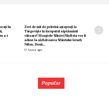
ocați în
Zeci de mii de pelerini așteptați la
i,
Târgoviște la începutul săptămânii
u a-i
viitoare! Moaștele Sfintei Filofteia vor fi
aduse la sărbătoarea Sfântului Ierarh
Nifon. Două...
17 hours ago
Popular