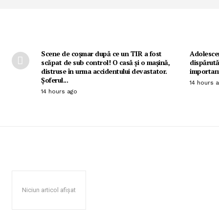
Scene de coșmar după ce un TIR a fost
Adolescen
scăpat de sub control! O casă și o mașină,
dispărută
distruse în urma accidentului devastator.
important
Șoferul...
14 hours 
14 hours ago
Niciun articol afișat