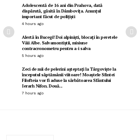
Adolescentă de 16 ani din Prahova, dată
dispărută, găsită în Dâmbovița. Anunțul
important făcut de polițiști
4 hours ago
Alertă în Bucegi! Doi alpiniști, blocați în peretele
Văii Albe. Salvamontiștii, misiune
contracronometru pentru a-i salva
5 hours ago
Zeci de mii de pelerini așteptați la Târgoviște la
începutul săptămânii viitoare! Moaștele Sfintei
Filofteia vor fi aduse la sărbătoarea Sfântului
Ierarh Nifon. Două...
7 hours ago