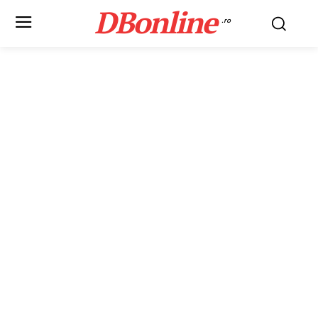
DBonline
.ro