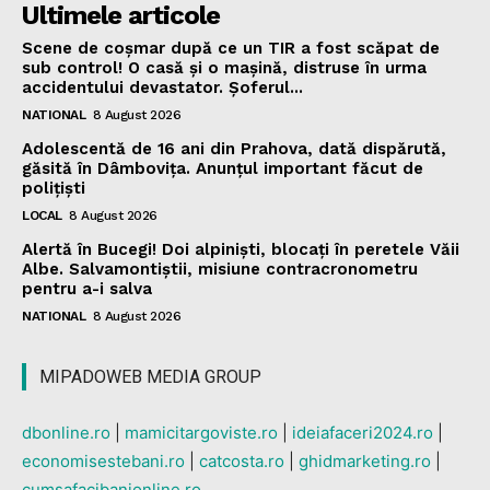
Ultimele articole
Scene de coșmar după ce un TIR a fost scăpat de
sub control! O casă și o mașină, distruse în urma
accidentului devastator. Șoferul...
NATIONAL
8 August 2026
Adolescentă de 16 ani din Prahova, dată dispărută,
găsită în Dâmbovița. Anunțul important făcut de
polițiști
LOCAL
8 August 2026
Alertă în Bucegi! Doi alpiniști, blocați în peretele Văii
Albe. Salvamontiștii, misiune contracronometru
pentru a-i salva
NATIONAL
8 August 2026
MIPADOWEB MEDIA GROUP
dbonline.ro
|
mamicitargoviste.ro
|
ideiafaceri2024.ro
|
economisestebani.ro
|
catcosta.ro
|
ghidmarketing.ro
|
cumsafacibanionline.ro