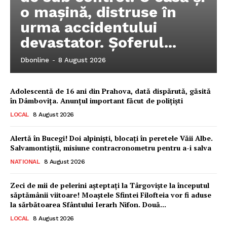
o mașină, distruse în
urma accidentului
devastator. Șoferul...
Dbonline
-
8 August 2026
Adolescentă de 16 ani din Prahova, dată dispărută, găsită
în Dâmbovița. Anunțul important făcut de polițiști
LOCAL
8 August 2026
Alertă în Bucegi! Doi alpiniști, blocați în peretele Văii Albe.
Salvamontiștii, misiune contracronometru pentru a-i salva
NATIONAL
8 August 2026
Ionuț Parghel
Zeci de mii de pelerini așteptați la Târgoviște la începutul
săptămânii viitoare! Moaștele Sfintei Filofteia vor fi aduse
la sărbătoarea Sfântului Ierarh Nifon. Două...
2
de 2
LOCAL
8 August 2026