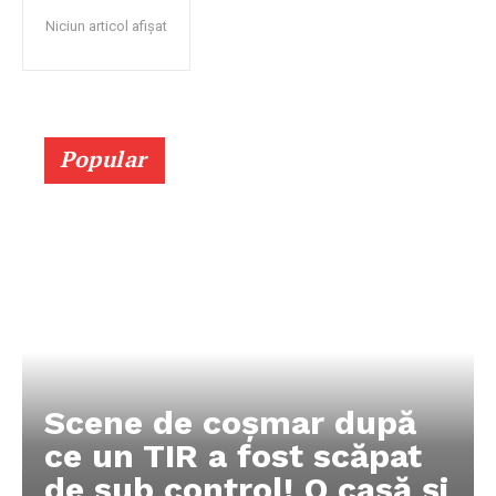
Niciun articol afișat
Popular
Scene de coșmar după
ce un TIR a fost scăpat
de sub control! O casă și