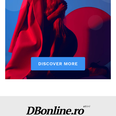
DBonline.ro
stiri