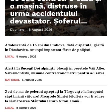
o mașină, distruse în
urma accidentului
devastator. Șoferul...
Dbonline
-
8 August 2026
Adolescentă de 16 ani din Prahova, dată dispărută, găsită
în Dâmbovița. Anunțul important făcut de polițiști
LOCAL
8 August 2026
Alertă în Bucegi! Doi alpiniști, blocați în peretele Văii Albe.
Salvamontiștii, misiune contracronometru pentru a-i salva
NATIONAL
8 August 2026
Zeci de mii de pelerini așteptați la Târgoviște la începutul
săptămânii viitoare! Moaștele Sfintei Filofteia vor fi aduse
la sărbătoarea Sfântului Ierarh Nifon. Două...
LOCAL
8 August 2026