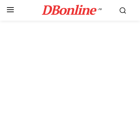
DBonline
.ro