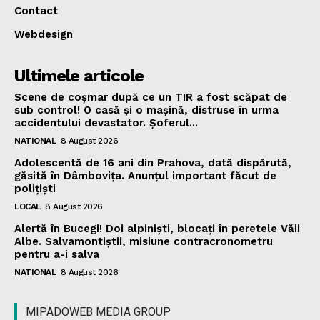
Contact
Webdesign
Ultimele articole
Scene de coșmar după ce un TIR a fost scăpat de
sub control! O casă și o mașină, distruse în urma
accidentului devastator. Șoferul...
NATIONAL
8 August 2026
Adolescentă de 16 ani din Prahova, dată dispărută,
găsită în Dâmbovița. Anunțul important făcut de
polițiști
LOCAL
8 August 2026
Alertă în Bucegi! Doi alpiniști, blocați în peretele Văii
Albe. Salvamontiștii, misiune contracronometru
pentru a-i salva
NATIONAL
8 August 2026
MIPADOWEB MEDIA GROUP