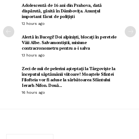
Adolescentă de 16 ani din Prahova, dată
dispărută, găsită în Dâmbovița. Anunțul
important făcut de polițiști
12 hours ago
Alertă în Bucegi! Doi alpiniști, blocați în peretele
Văii Albe. Salvamontiștii, misiune
contracronometru pentru a-i salva
13 hours ago
Zeci de mii de pelerini așteptați la Târgoviște la
începutul săptămânii viitoare! Moaștele Sfintei
Filofteia vor fi aduse la sărbătoarea Sfântului
Ierarh Nifon. Două...
16 hours ago