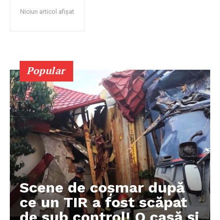
Niciun articol afișat
Popular
Scene de coșmar după
ce un TIR a fost scăpat
de sub control! O casă și