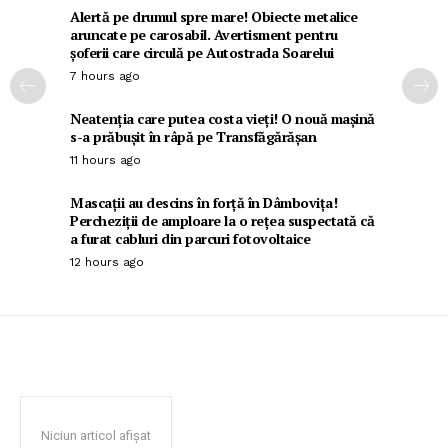
Alertă pe drumul spre mare! Obiecte metalice
aruncate pe carosabil. Avertisment pentru
șoferii care circulă pe Autostrada Soarelui
7 hours ago
Neatenția care putea costa vieți! O nouă mașină
s-a prăbușit în râpă pe Transfăgărășan
11 hours ago
Mascații au descins în forță în Dâmbovița!
Percheziții de amploare la o rețea suspectată că
a furat cabluri din parcuri fotovoltaice
12 hours ago
Niciun articol afișat