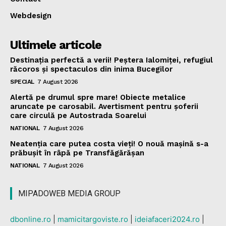
Webdesign
Ultimele articole
Destinația perfectă a verii! Peștera Ialomiței, refugiul
răcoros și spectaculos din inima Bucegilor
SPECIAL
7 August 2026
Alertă pe drumul spre mare! Obiecte metalice
aruncate pe carosabil. Avertisment pentru șoferii
care circulă pe Autostrada Soarelui
NATIONAL
7 August 2026
Neatenția care putea costa vieți! O nouă mașină s-a
prăbușit în râpă pe Transfăgărășan
NATIONAL
7 August 2026
MIPADOWEB MEDIA GROUP
dbonline.ro
|
mamicitargoviste.ro
|
ideiafaceri2024.ro
|