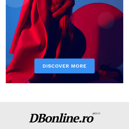
DBonline.ro
stiri