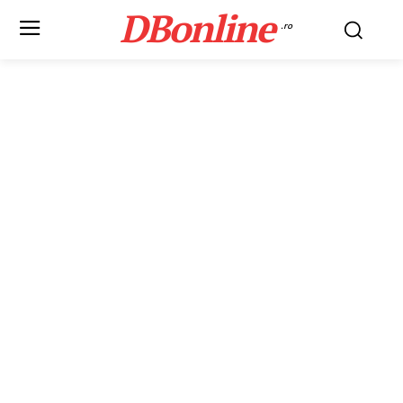
DBonline
.ro