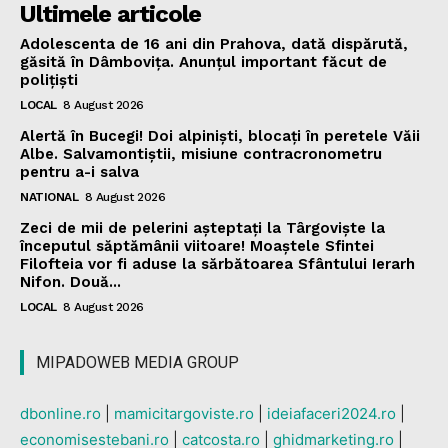
Ultimele articole
Adolescenta de 16 ani din Prahova, dată dispărută,
găsită în Dâmbovița. Anunțul important făcut de
polițiști
LOCAL
8 August 2026
Alertă în Bucegi! Doi alpiniști, blocați în peretele Văii
Albe. Salvamontiștii, misiune contracronometru
pentru a-i salva
NATIONAL
8 August 2026
Zeci de mii de pelerini așteptați la Târgoviște la
începutul săptămânii viitoare! Moaștele Sfintei
Filofteia vor fi aduse la sărbătoarea Sfântului Ierarh
Nifon. Două...
LOCAL
8 August 2026
MIPADOWEB MEDIA GROUP
dbonline.ro
|
mamicitargoviste.ro
|
ideiafaceri2024.ro
|
economisestebani.ro
|
catcosta.ro
|
ghidmarketing.ro
|