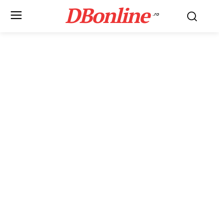
DBonline
.ro