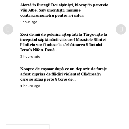
Alertă în Bucegi! Doi alpiniști, blocați în peretele
Văii Albe. Salvamontiștii, misiune
contracronometru pentru a-i salva
1 hour ago
Zeci de mii de pelerini așteptați la Târgoviște la
începutul săptămânii viitoare! Moaștele Sfintei
Filofteia vor fi aduse la sărbătoarea Sfântului
Ierarh Nifon. Două...
3 hours ago
Noapte de coșmar după ce un depozit de furaje
a fost cuprins de flăcări violente! Clădirea în
care se aflau peste 8 tone de...
4 hours ago