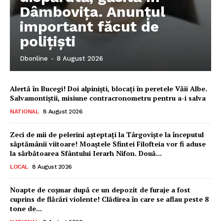
Dâmbovița. Anunțul
important făcut de
polițiști
Dbonline
-
8 August 2026
Alertă în Bucegi! Doi alpiniști, blocați în peretele Văii Albe.
Salvamontiștii, misiune contracronometru pentru a-i salva
NATIONAL
8 August 2026
Zeci de mii de pelerini așteptați la Târgoviște la începutul
săptămânii viitoare! Moaștele Sfintei Filofteia vor fi aduse
la sărbătoarea Sfântului Ierarh Nifon. Două...
LOCAL
8 August 2026
Ionuț Parghel
Noapte de coșmar după ce un depozit de furaje a fost
cuprins de flăcări violente! Clădirea în care se aflau peste 8
2
de 2
tone de...