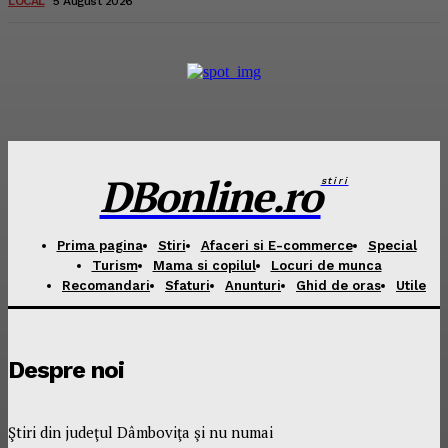
LOCAL
5 August 2026
DBonline.ro
stiri
Prima pagina
Stiri
Afaceri si E-commerce
Special
Turism
Mama si copilul
Locuri de munca
Recomandari
Sfaturi
Anunturi
Ghid de oras
Utile
Despre noi
Ştiri din judeţul Dâmboviţa şi nu numai