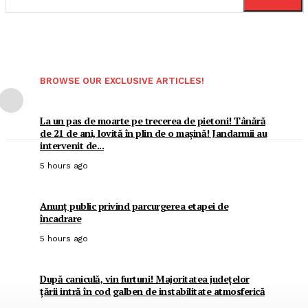
BROWSE OUR EXCLUSIVE ARTICLES!
La un pas de moarte pe trecerea de pietoni! Tânără
de 21 de ani, lovită în plin de o mașină! Jandarmii au
intervenit de...
5 hours ago
Anunț public privind parcurgerea etapei de
încadrare
5 hours ago
După caniculă, vin furtuni! Majoritatea județelor
țării intră în cod galben de instabilitate atmosferică