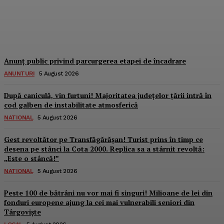
de...
Dbonline
-
5 August 2026
Anunț public privind parcurgerea etapei de încadrare
ANUNTURI
5 August 2026
După caniculă, vin furtuni! Majoritatea județelor țării intră în
cod galben de instabilitate atmosferică
NATIONAL
5 August 2026
Gest revoltător pe Transfăgărășan! Turist prins în timp ce
desena pe stânci la Cota 2000. Replica sa a stârnit revoltă:
„Este o stâncă!”
NATIONAL
5 August 2026
Peste 100 de bătrâni nu vor mai fi singuri! Milioane de lei din
fonduri europene ajung la cei mai vulnerabili seniori din
Târgoviște