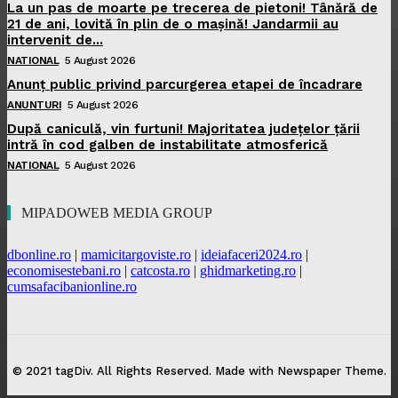
La un pas de moarte pe trecerea de pietoni! Tânără de
21 de ani, lovită în plin de o mașină! Jandarmii au
intervenit de...
NATIONAL
5 August 2026
Anunț public privind parcurgerea etapei de încadrare
ANUNTURI
5 August 2026
După caniculă, vin furtuni! Majoritatea județelor țării
intră în cod galben de instabilitate atmosferică
NATIONAL
5 August 2026
MIPADOWEB MEDIA GROUP
dbonline.ro
|
mamicitargoviste.ro
|
ideiafaceri2024.ro
|
economisestebani.ro
|
catcosta.ro
|
ghidmarketing.ro
|
cumsafacibanionline.ro
© 2021 tagDiv. All Rights Reserved. Made with Newspaper Theme.