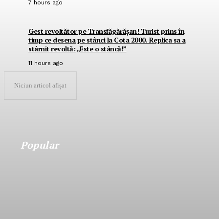
7 hours ago
Gest revoltător pe Transfăgărășan! Turist prins în
timp ce desena pe stânci la Cota 2000. Replica sa a
stârnit revoltă: „Este o stâncă!”
11 hours ago
Niciun articol afișat
Popular