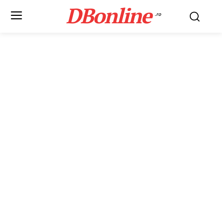
DBonline
.ro