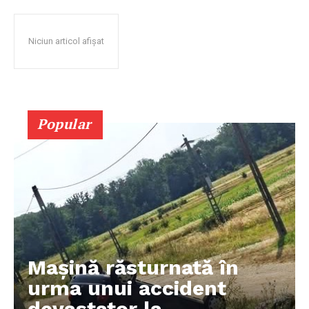
Niciun articol afișat
Popular
Mașină răsturnată în
urma unui accident
devastator la