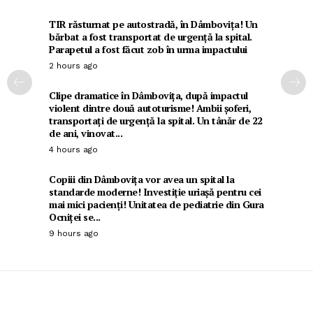
TIR răsturnat pe autostradă, în Dâmbovița! Un
bărbat a fost transportat de urgență la spital.
Parapetul a fost făcut zob în urma impactului
2 hours ago
Clipe dramatice în Dâmbovița, după impactul
violent dintre două autoturisme! Ambii șoferi,
transportați de urgență la spital. Un tânăr de 22
de ani, vinovat...
4 hours ago
Copiii din Dâmbovița vor avea un spital la
standarde moderne! Investiție uriașă pentru cei
mai mici pacienți! Unitatea de pediatrie din Gura
Ocniței se...
9 hours ago