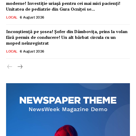
moderne! Investiție uriașă pentru cei mai mici pacienți!
Unitatea de pediatrie din Gura Ocniței se...
LOCAL
6 August 2026
Inconștiență pe șosea! Șofer din Dâmbovița, prins la volan
fără permis de conducere! Un alt bărbat circula cu un
moped neînregistrat
LOCAL
6 August 2026
Ionuț Parghel
2
de 2