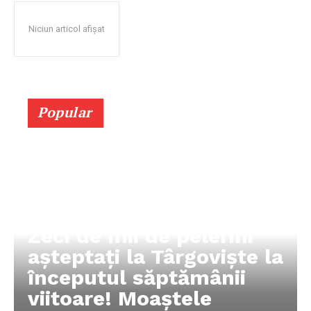
Niciun articol afișat
Popular
Zeci de mii de pelerini
așteptați la Târgoviște la
începutul săptămânii
viitoare! Moaștele