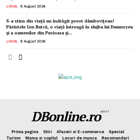
LOCAL
8 August 2026
S-a stins din viață un îndrăgit preot dâmbovițean!
Părintele Ion Butcă, o viață întreagă în slujba lui Dumnezeu
și a oamenilor din Pucioasa și...
LOCAL
8 August 2026
DBonline.ro
stiri
Prima pagina
Stiri
Afaceri si E-commerce
Special
Turism
Mama si copilul
Locuri de munca
Recomandari