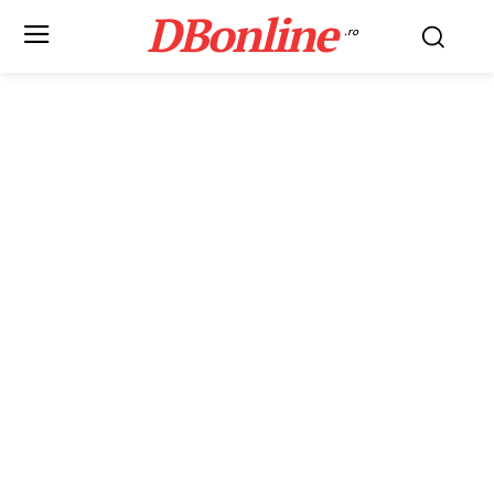
DBonline
.ro