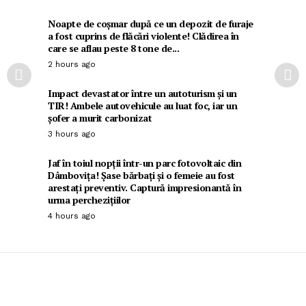
Noapte de coșmar după ce un depozit de furaje
a fost cuprins de flăcări violente! Clădirea în
care se aflau peste 8 tone de...
2 hours ago
Impact devastator între un autoturism și un
TIR! Ambele autovehicule au luat foc, iar un
șofer a murit carbonizat
3 hours ago
Jaf în toiul nopții într-un parc fotovoltaic din
Dâmbovița! Șase bărbați și o femeie au fost
arestați preventiv. Captură impresionantă în
urma perchezițiilor
4 hours ago