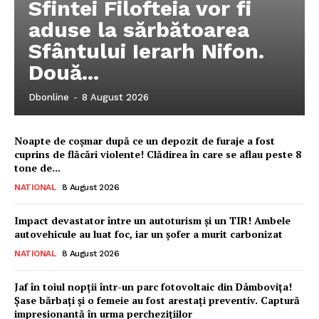
Sfintei Filofteia vor fi
aduse la sărbătoarea
Sfântului Ierarh Nifon.
Două...
Dbonline
-
8 August 2026
Noapte de coșmar după ce un depozit de furaje a fost
cuprins de flăcări violente! Clădirea în care se aflau peste 8
tone de...
NATIONAL
8 August 2026
Impact devastator între un autoturism și un TIR! Ambele
autovehicule au luat foc, iar un șofer a murit carbonizat
NATIONAL
8 August 2026
Ionuț Parghel
Jaf în toiul nopții într-un parc fotovoltaic din Dâmbovița!
Șase bărbați și o femeie au fost arestați preventiv. Captură
2
de 2
impresionantă în urma perchezițiilor