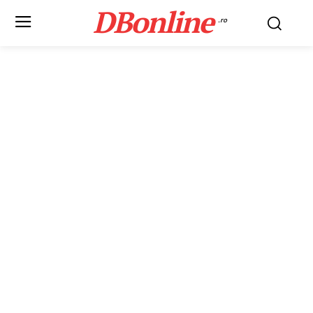
DBonline
.ro