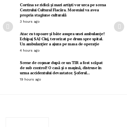
Cortina se ridică și mari artiști vor urca pe scena
Centrului Cultural Flacăra. Moreniul va avea
propria stagiune culturală
3 hours ago
Atac cu topoare și bâte asupra unei ambulanțe!
Echipaj SAJ Cluj, terorizat pe drum spre spital.
Un ambulanțier a ajuns pe masa de operație
4 hours ago
Scene de coșmar după ce un TIR a fost scăpat
de sub control! O casă și o mașină, distruse în
urma accidentului devastator. Șoferul...
19 hours ago