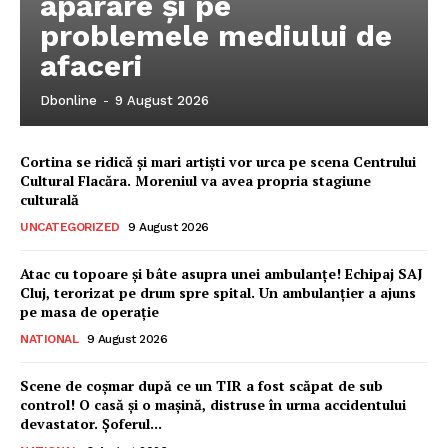
apărare și pe
problemele mediului de
afaceri
Dbonline
-
9 August 2026
Cortina se ridică și mari artiști vor urca pe scena Centrului
Cultural Flacăra. Moreniul va avea propria stagiune
culturală
UNCATEGORIZED
9 August 2026
Atac cu topoare și bâte asupra unei ambulanțe! Echipaj SAJ
Cluj, terorizat pe drum spre spital. Un ambulanțier a ajuns
pe masa de operație
NATIONAL
9 August 2026
Ionuț Parghel
Scene de coșmar după ce un TIR a fost scăpat de sub
control! O casă și o mașină, distruse în urma accidentului
2
de 2
devastator. Șoferul...