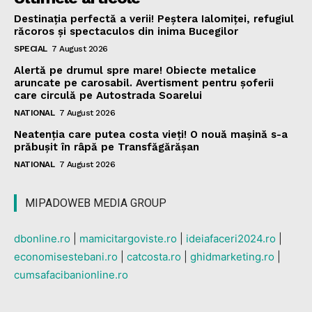
Destinația perfectă a verii! Peștera Ialomiței, refugiul
răcoros și spectaculos din inima Bucegilor
SPECIAL
7 August 2026
Alertă pe drumul spre mare! Obiecte metalice
aruncate pe carosabil. Avertisment pentru șoferii
care circulă pe Autostrada Soarelui
NATIONAL
7 August 2026
Neatenția care putea costa vieți! O nouă mașină s-a
prăbușit în râpă pe Transfăgărășan
NATIONAL
7 August 2026
MIPADOWEB MEDIA GROUP
dbonline.ro
|
mamicitargoviste.ro
|
ideiafaceri2024.ro
|
economisestebani.ro
|
catcosta.ro
|
ghidmarketing.ro
|
cumsafacibanionline.ro