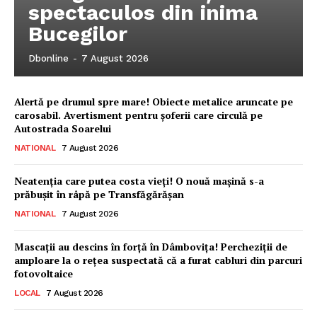
spectaculos din inima
Bucegilor
Dbonline
-
7 August 2026
Alertă pe drumul spre mare! Obiecte metalice aruncate pe
carosabil. Avertisment pentru șoferii care circulă pe
Autostrada Soarelui
NATIONAL
7 August 2026
Neatenția care putea costa vieți! O nouă mașină s-a
prăbușit în râpă pe Transfăgărășan
NATIONAL
7 August 2026
Ionuț Parghel
Mascații au descins în forță în Dâmbovița! Percheziții de
amploare la o rețea suspectată că a furat cabluri din parcuri
2
de 2
fotovoltaice
LOCAL
7 August 2026