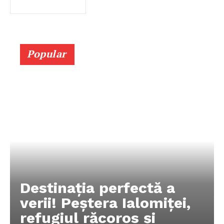
Popular
Destinația perfectă a
verii! Peștera Ialomiței,
refugiul răcoros și