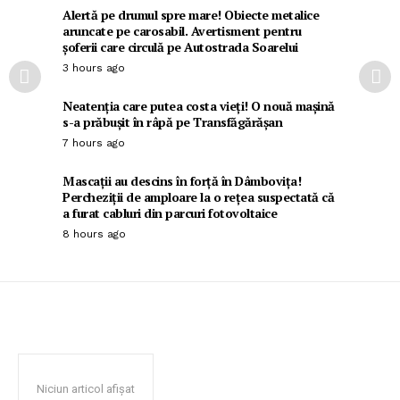
Alertă pe drumul spre mare! Obiecte metalice
aruncate pe carosabil. Avertisment pentru
șoferii care circulă pe Autostrada Soarelui
3 hours ago
Neatenția care putea costa vieți! O nouă mașină
s-a prăbușit în râpă pe Transfăgărășan
7 hours ago
Mascații au descins în forță în Dâmbovița!
Percheziții de amploare la o rețea suspectată că
a furat cabluri din parcuri fotovoltaice
8 hours ago
Niciun articol afișat