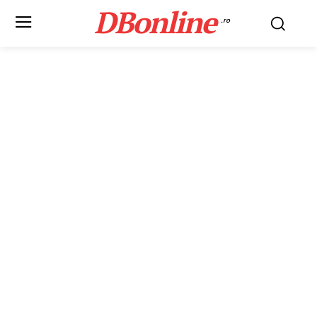
DBonline
.ro