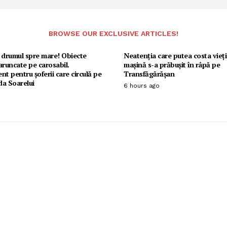
BROWSE OUR EXCLUSIVE ARTICLES!
 drumul spre mare! Obiecte
Neatenția care putea costa vieț
aruncate pe carosabil.
mașină s-a prăbușit în râpă pe
nt pentru șoferii care circulă pe
Transfăgărășan
da Soarelui
6 hours ago