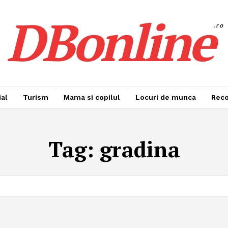
DBonline
.ro
al
Turism
Mama si copilul
Locuri de munca
Rec
Tag:
gradina