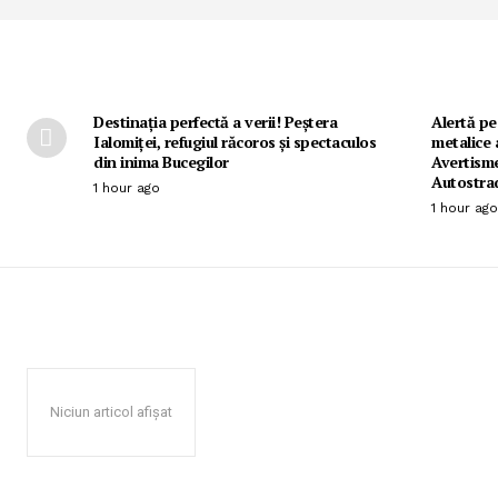
Destinația perfectă a verii! Peștera
Alertă pe
Ialomiței, refugiul răcoros și spectaculos
metalice 
din inima Bucegilor
Avertisme
Autostra
1 hour ago
1 hour ago
Niciun articol afișat