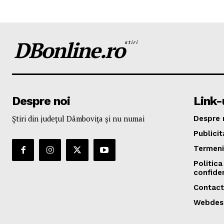
DBonline.ro
stiri
Despre noi
Link-u
Ştiri din judeţul Dâmboviţa şi nu numai
Despre 
Publicit
Termeni 
Politica
confiden
Contact
Webdes