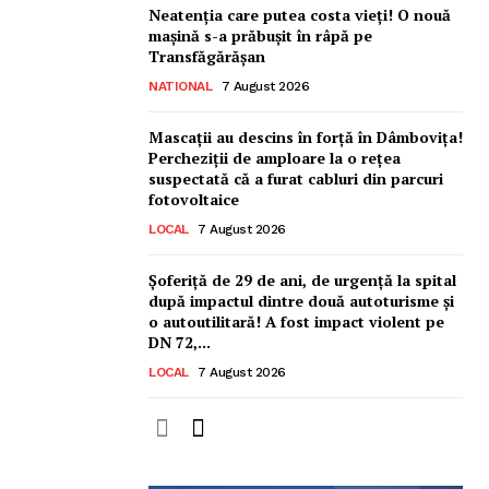
Neatenția care putea costa vieți! O nouă
mașină s-a prăbușit în râpă pe
2
de 2
Transfăgărășan
NATIONAL
7 August 2026
Mascații au descins în forță în Dâmbovița!
Percheziții de amploare la o rețea
suspectată că a furat cabluri din parcuri
fotovoltaice
LOCAL
7 August 2026
Șoferiță de 29 de ani, de urgență la spital
după impactul dintre două autoturisme și
o autoutilitară! A fost impact violent pe
DN 72,...
LOCAL
7 August 2026