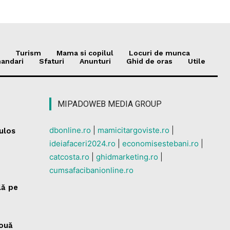
Turism
Mama si copilul
Locuri de munca
andari
Sfaturi
Anunturi
Ghid de oras
Utile
MIPADOWEB MEDIA GROUP
dbonline.ro
|
mamicitargoviste.ro
|
culos
ideiafaceri2024.ro
|
economisestebani.ro
|
catcosta.ro
|
ghidmarketing.ro
|
cumsafacibanionline.ro
lă pe
nouă