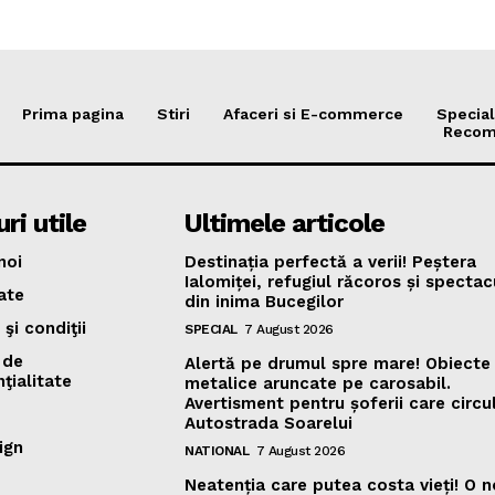
Prima pagina
Stiri
Afaceri si E-commerce
Special
Recom
ri utile
Ultimele articole
noi
Destinația perfectă a verii! Peștera
Ialomiței, refugiul răcoros și specta
ate
din inima Bucegilor
şi condiţii
SPECIAL
7 August 2026
 de
Alertă pe drumul spre mare! Obiecte
ţialitate
metalice aruncate pe carosabil.
Avertisment pentru șoferii care circu
Autostrada Soarelui
ign
NATIONAL
7 August 2026
Neatenția care putea costa vieți! O 