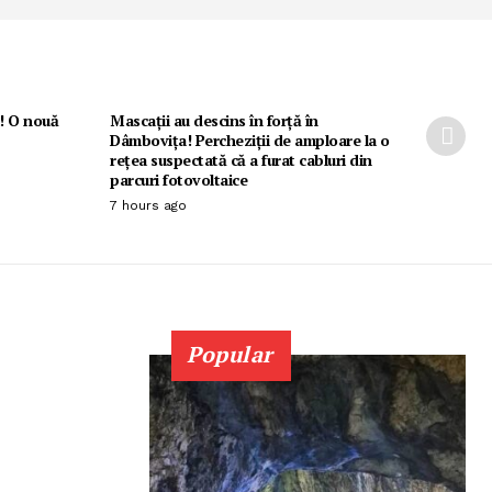
i! O nouă
Mascații au descins în forță în
Dâmbovița! Percheziții de amploare la o
rețea suspectată că a furat cabluri din
parcuri fotovoltaice
7 hours ago
Popular