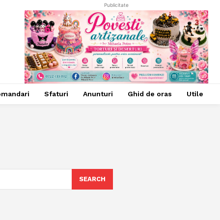
Publicitate
omandari
Sfaturi
Anunturi
Ghid de oras
Utile
SEARCH