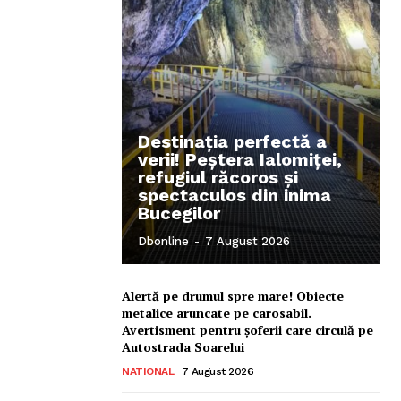
Destinația perfectă a
verii! Peștera Ialomiței,
refugiul răcoros și
spectaculos din inima
Bucegilor
Dbonline
-
7 August 2026
Alertă pe drumul spre mare! Obiecte
metalice aruncate pe carosabil.
Avertisment pentru șoferii care circulă pe
Autostrada Soarelui
NATIONAL
7 August 2026
Ionuț Parghel