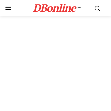
DBonline
.ro