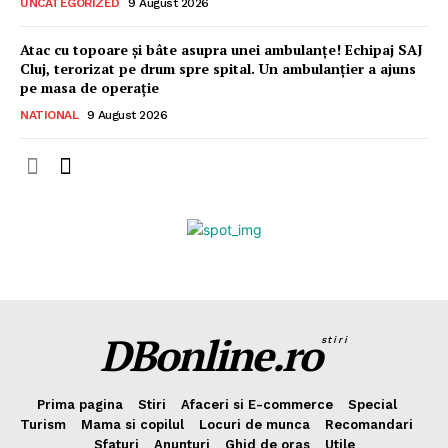
UNCATEGORIZED
9 August 2026
Atac cu topoare și bâte asupra unei ambulanțe! Echipaj SAJ
Cluj, terorizat pe drum spre spital. Un ambulanțier a ajuns
pe masa de operație
NATIONAL
9 August 2026
DBonline.ro
stiri
Prima pagina
Stiri
Afaceri si E-commerce
Special
Turism
Mama si copilul
Locuri de munca
Recomandari
Sfaturi
Anunturi
Ghid de oras
Utile