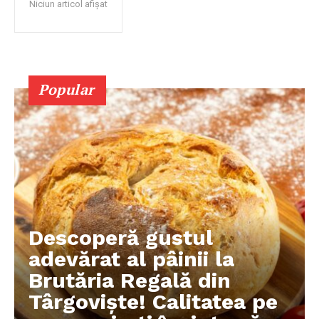
Niciun articol afișat
Popular
Descoperă gustul
adevărat al pâinii la
Brutăria Regală din
Târgoviște! Calitatea pe