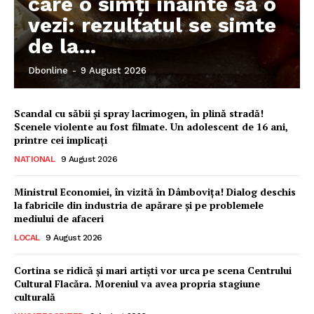
care o simți înainte să o
vezi: rezultatul se simte
de la...
Dbonline
-
9 August 2026
Scandal cu săbii și spray lacrimogen, în plină stradă!
Scenele violente au fost filmate. Un adolescent de 16 ani,
printre cei implicați
NATIONAL
9 August 2026
Ministrul Economiei, în vizită în Dâmbovița! Dialog deschis
la fabricile din industria de apărare și pe problemele
mediului de afaceri
LOCAL
9 August 2026
Ionuț Parghel
Cortina se ridică și mari artiști vor urca pe scena Centrului
Cultural Flacăra. Moreniul va avea propria stagiune
2
de 2
culturală