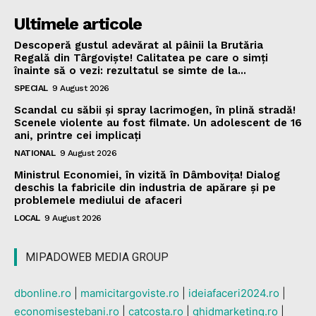
Ultimele articole
Descoperă gustul adevărat al pâinii la Brutăria
Regală din Târgoviște! Calitatea pe care o simți
înainte să o vezi: rezultatul se simte de la...
SPECIAL
9 August 2026
Scandal cu săbii și spray lacrimogen, în plină stradă!
Scenele violente au fost filmate. Un adolescent de 16
ani, printre cei implicați
NATIONAL
9 August 2026
Ministrul Economiei, în vizită în Dâmbovița! Dialog
deschis la fabricile din industria de apărare și pe
problemele mediului de afaceri
LOCAL
9 August 2026
MIPADOWEB MEDIA GROUP
dbonline.ro
|
mamicitargoviste.ro
|
ideiafaceri2024.ro
|
economisestebani.ro
|
catcosta.ro
|
ghidmarketing.ro
|