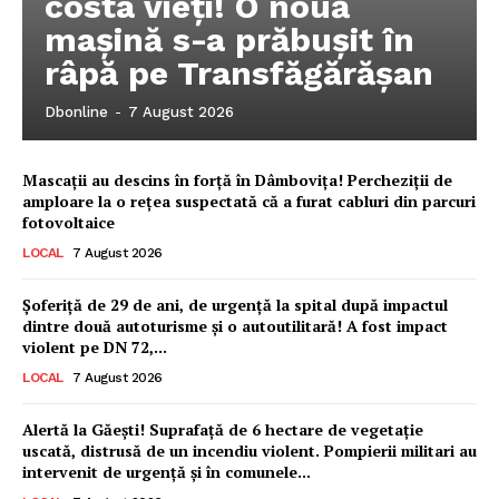
costa vieți! O nouă
mașină s-a prăbușit în
râpă pe Transfăgărășan
Dbonline
-
7 August 2026
Mascații au descins în forță în Dâmbovița! Percheziții de
amploare la o rețea suspectată că a furat cabluri din parcuri
fotovoltaice
LOCAL
7 August 2026
Șoferiță de 29 de ani, de urgență la spital după impactul
dintre două autoturisme și o autoutilitară! A fost impact
violent pe DN 72,...
LOCAL
7 August 2026
Ionuț Parghel
Alertă la Găești! Suprafață de 6 hectare de vegetație
uscată, distrusă de un incendiu violent. Pompierii militari au
2
de 2
intervenit de urgență și în comunele...