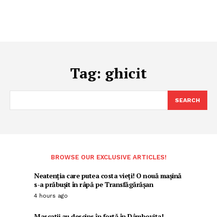
Tag:
ghicit
SEARCH
BROWSE OUR EXCLUSIVE ARTICLES!
Neatenția care putea costa vieți! O nouă mașină
s-a prăbușit în râpă pe Transfăgărășan
4 hours ago
Mascații au descins în forță în Dâmbovița!