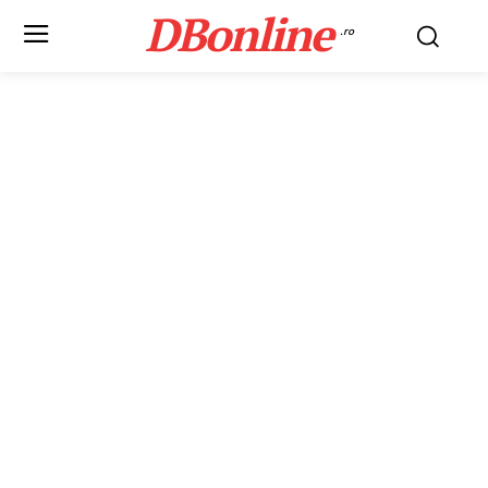
DBonline
.ro