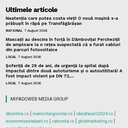
Ultimele articole
Neatenția care putea costa vieți! O nouă mașină s-a
prăbușit în râpă pe Transfăgărășan
NATIONAL
7 August 2026
Mascații au descins în forță în Dâmbovița! Percheziții
de amploare la o rețea suspectată că a furat cabluri
din parcuri fotovoltaice
LOCAL
7 August 2026
Șoferiță de 29 de ani, de urgență la spital după
impactul dintre două autoturisme și o autoutilitară! A
fost impact violent pe DN 72,...
LOCAL
7 August 2026
MIPADOWEB MEDIA GROUP
dbonline.ro
|
mamicitargoviste.ro
|
ideiafaceri2024.ro
|
economisestebani.ro
|
catcosta.ro
|
ghidmarketing.ro
|