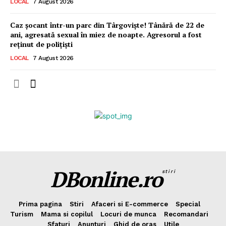
LOCAL
7 August 2026
Caz șocant într-un parc din Târgoviște! Tânără de 22 de
ani, agresată sexual în miez de noapte. Agresorul a fost
reținut de polițiști
LOCAL
7 August 2026
DBonline.ro
stiri
Prima pagina
Stiri
Afaceri si E-commerce
Special
Turism
Mama si copilul
Locuri de munca
Recomandari
Sfaturi
Anunturi
Ghid de oras
Utile