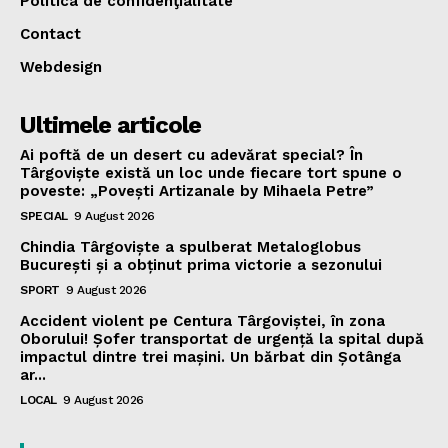
Politica de confidenţialitate
Contact
Webdesign
Ultimele articole
Ai poftă de un desert cu adevărat special? În
Târgoviște există un loc unde fiecare tort spune o
poveste: „Povești Artizanale by Mihaela Petre”
SPECIAL
9 August 2026
Chindia Târgoviște a spulberat Metaloglobus
București și a obținut prima victorie a sezonului
SPORT
9 August 2026
Accident violent pe Centura Târgoviștei, în zona
Oborului! Șofer transportat de urgență la spital după
impactul dintre trei mașini. Un bărbat din Șotânga
ar...
LOCAL
9 August 2026