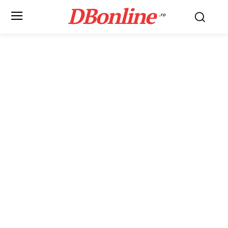
DBonline
.ro