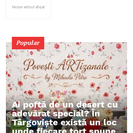
Niciun articol afișat
Popular
Ai poftă de un desert cu
adevărat special? În
Târgoviște există un loc
unde fiecare tort spune