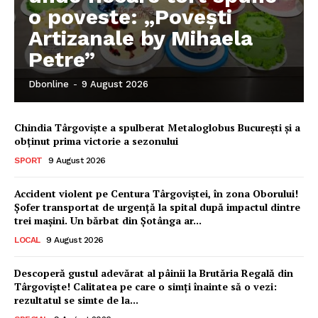
o poveste: „Povești
Artizanale by Mihaela
Petre”
Dbonline
-
9 August 2026
Chindia Târgoviște a spulberat Metaloglobus București și a
obținut prima victorie a sezonului
SPORT
9 August 2026
Accident violent pe Centura Târgoviștei, în zona Oborului!
Șofer transportat de urgență la spital după impactul dintre
trei mașini. Un bărbat din Șotânga ar...
LOCAL
9 August 2026
Descoperă gustul adevărat al pâinii la Brutăria Regală din
Târgoviște! Calitatea pe care o simți înainte să o vezi:
rezultatul se simte de la...