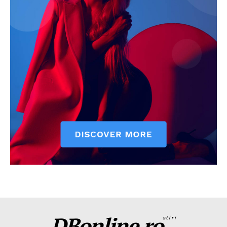
DBonline.ro
stiri