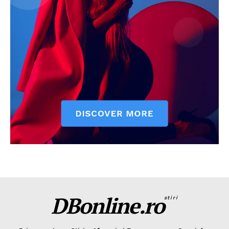
DBonline.ro
stiri