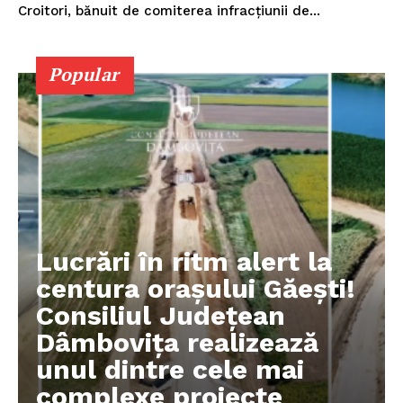
Croitori, bănuit de comiterea infracțiunii de...
Popular
Lucrări în ritm alert la
centura orașului Găești!
Consiliul Județean
Dâmbovița realizează
unul dintre cele mai
complexe proiecte