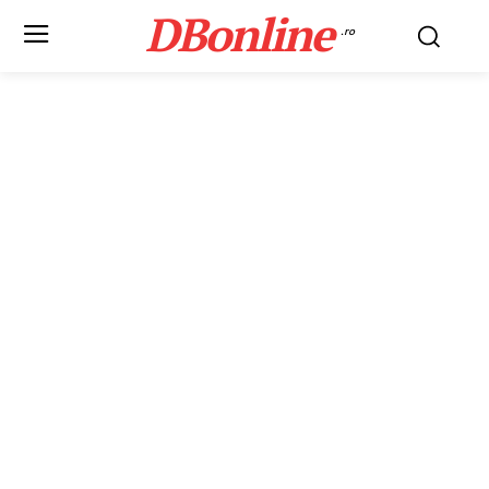
DBonline
.ro