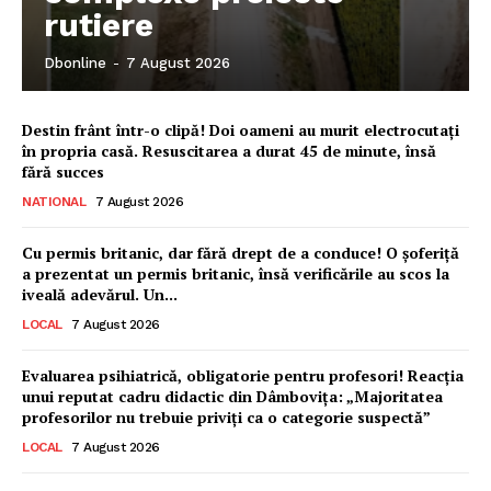
rutiere
Dbonline
-
7 August 2026
Destin frânt într-o clipă! Doi oameni au murit electrocutați
în propria casă. Resuscitarea a durat 45 de minute, însă
fără succes
NATIONAL
7 August 2026
Cu permis britanic, dar fără drept de a conduce! O șoferiță
a prezentat un permis britanic, însă verificările au scos la
iveală adevărul. Un...
LOCAL
7 August 2026
Evaluarea psihiatrică, obligatorie pentru profesori! Reacția
unui reputat cadru didactic din Dâmbovița: „Majoritatea
profesorilor nu trebuie priviți ca o categorie suspectă”
Ionuț Parghel
LOCAL
7 August 2026
2
de 2