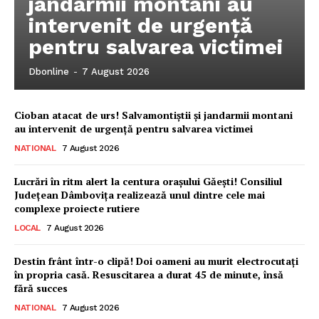
jandarmii montani au
intervenit de urgență
pentru salvarea victimei
Dbonline
-
7 August 2026
Cioban atacat de urs! Salvamontiștii și jandarmii montani
au intervenit de urgență pentru salvarea victimei
NATIONAL
7 August 2026
Lucrări în ritm alert la centura orașului Găești! Consiliul
Județean Dâmbovița realizează unul dintre cele mai
complexe proiecte rutiere
LOCAL
7 August 2026
Ionuț Parghel
Destin frânt într-o clipă! Doi oameni au murit electrocutați
în propria casă. Resuscitarea a durat 45 de minute, însă
fără succes
2
de 2
NATIONAL
7 August 2026