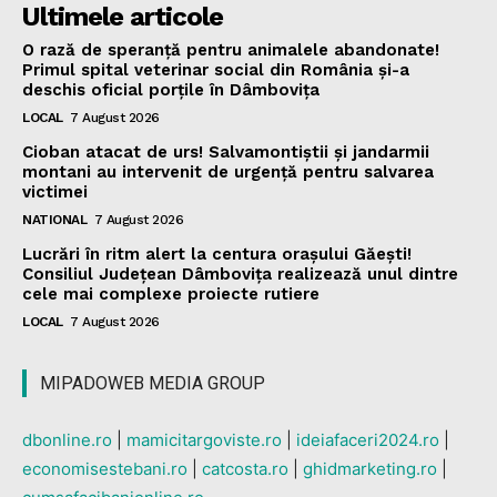
Ultimele articole
O rază de speranță pentru animalele abandonate!
Primul spital veterinar social din România și-a
deschis oficial porțile în Dâmbovița
LOCAL
7 August 2026
Cioban atacat de urs! Salvamontiștii și jandarmii
montani au intervenit de urgență pentru salvarea
victimei
NATIONAL
7 August 2026
Lucrări în ritm alert la centura orașului Găești!
Consiliul Județean Dâmbovița realizează unul dintre
cele mai complexe proiecte rutiere
LOCAL
7 August 2026
MIPADOWEB MEDIA GROUP
dbonline.ro
|
mamicitargoviste.ro
|
ideiafaceri2024.ro
|
economisestebani.ro
|
catcosta.ro
|
ghidmarketing.ro
|