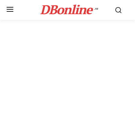
DBonline
.ro