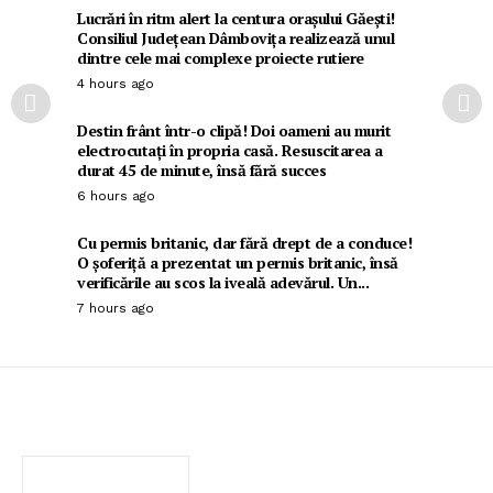
Lucrări în ritm alert la centura orașului Găești!
Consiliul Județean Dâmbovița realizează unul
dintre cele mai complexe proiecte rutiere
4 hours ago
Destin frânt într-o clipă! Doi oameni au murit
electrocutați în propria casă. Resuscitarea a
durat 45 de minute, însă fără succes
6 hours ago
Cu permis britanic, dar fără drept de a conduce!
O șoferiță a prezentat un permis britanic, însă
verificările au scos la iveală adevărul. Un...
7 hours ago