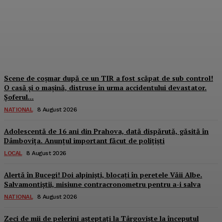
pe drum spre spital. Un
ambulanțier a ajuns pe
masa de operație
Dbonline
-
9 August 2026
Scene de coșmar după ce un TIR a fost scăpat de sub control!
O casă și o mașină, distruse în urma accidentului devastator.
Șoferul...
NATIONAL
8 August 2026
Adolescentă de 16 ani din Prahova, dată dispărută, găsită în
Dâmbovița. Anunțul important făcut de polițiști
LOCAL
8 August 2026
Alertă în Bucegi! Doi alpiniști, blocați în peretele Văii Albe.
Salvamontiștii, misiune contracronometru pentru a-i salva
NATIONAL
8 August 2026
Zeci de mii de pelerini așteptați la Târgoviște la începutul