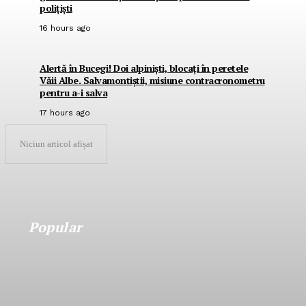
polițiști
16 hours ago
Alertă în Bucegi! Doi alpiniști, blocați în peretele
Văii Albe. Salvamontiștii, misiune contracronometru
pentru a-i salva
17 hours ago
Niciun articol afișat
Popular