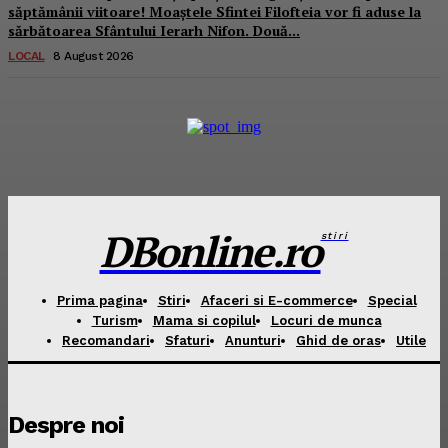
săptămânii viitoare! Moaștele Sfintei Filofteia vor fi aduse la
sărbătoarea Sfântului Ierarh Nifon. Două...
LOCAL
8 August 2026
DBonline.ro
stiri
Prima pagina
Stiri
Afaceri si E-commerce
Special
Turism
Mama si copilul
Locuri de munca
Recomandari
Sfaturi
Anunturi
Ghid de oras
Utile
Despre noi