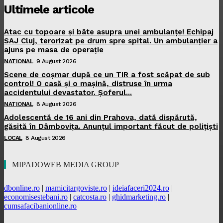
Ultimele articole
Atac cu topoare și bâte asupra unei ambulanțe! Echipaj
SAJ Cluj, terorizat pe drum spre spital. Un ambulanțier a
ajuns pe masa de operație
NATIONAL
9 August 2026
Scene de coșmar după ce un TIR a fost scăpat de sub
control! O casă și o mașină, distruse în urma
accidentului devastator. Șoferul...
NATIONAL
8 August 2026
Adolescentă de 16 ani din Prahova, dată dispărută,
găsită în Dâmbovița. Anunțul important făcut de polițiști
LOCAL
8 August 2026
MIPADOWEB MEDIA GROUP
dbonline.ro
|
mamicitargoviste.ro
|
ideiafaceri2024.ro
|
economisestebani.ro
|
catcosta.ro
|
ghidmarketing.ro
|
cumsafacibanionline.ro