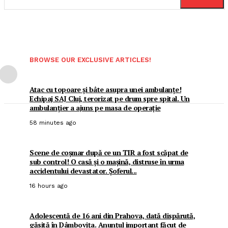
BROWSE OUR EXCLUSIVE ARTICLES!
Atac cu topoare și bâte asupra unei ambulanțe!
Echipaj SAJ Cluj, terorizat pe drum spre spital. Un
ambulanțier a ajuns pe masa de operație
58 minutes ago
Scene de coșmar după ce un TIR a fost scăpat de
sub control! O casă și o mașină, distruse în urma
accidentului devastator. Șoferul...
16 hours ago
Adolescentă de 16 ani din Prahova, dată dispărută,
găsită în Dâmbovița. Anunțul important făcut de