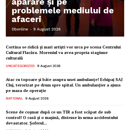
apărare și pe
problemele mediului de
afaceri
Dbonline
-
9 August 2026
Cortina se ridică și mari artiști vor urca pe scena Centrului
Cultural Flacăra. Moreniul va avea propria stagiune
culturală
UNCATEGORIZED
9 August 2026
Atac cu topoare și bâte asupra unei ambulanțe! Echipaj SAJ
Cluj, terorizat pe drum spre spital. Un ambulanțier a ajuns
pe masa de operație
NATIONAL
9 August 2026
Ionuț Parghel
Scene de coșmar după ce un TIR a fost scăpat de sub
control! O casă și o mașină, distruse în urma accidentului
2
de 2
devastator. Șoferul...