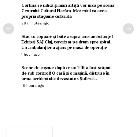
Cortina se ridică și mari artiști vor urca pe scena
Centrului Cultural Flacăra. Moreniul va avea
propria stagiune culturală
26 minutes ago
Atac cu topoare și bâte asupra unei ambulanțe!
Echipaj SAJ Cluj, terorizat pe drum spre spital.
Un ambulanțier a ajuns pe masa de operație
1 hour ago
Scene de coșmar după ce un TIR a fost scăpat
de sub control! O casă și o mașină, distruse în
urma accidentului devastator. Șoferul...
16 hours ago