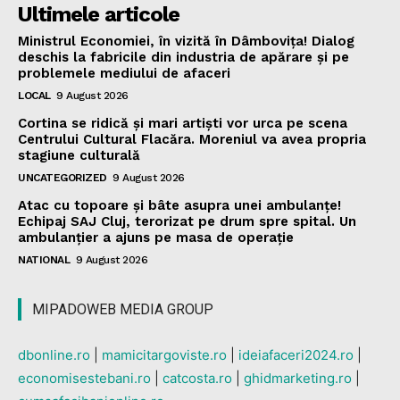
Ultimele articole
Ministrul Economiei, în vizită în Dâmbovița! Dialog
deschis la fabricile din industria de apărare și pe
problemele mediului de afaceri
LOCAL
9 August 2026
Cortina se ridică și mari artiști vor urca pe scena
Centrului Cultural Flacăra. Moreniul va avea propria
stagiune culturală
UNCATEGORIZED
9 August 2026
Atac cu topoare și bâte asupra unei ambulanțe!
Echipaj SAJ Cluj, terorizat pe drum spre spital. Un
ambulanțier a ajuns pe masa de operație
NATIONAL
9 August 2026
MIPADOWEB MEDIA GROUP
dbonline.ro
|
mamicitargoviste.ro
|
ideiafaceri2024.ro
|
economisestebani.ro
|
catcosta.ro
|
ghidmarketing.ro
|