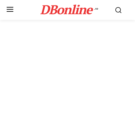
DBonline
.ro