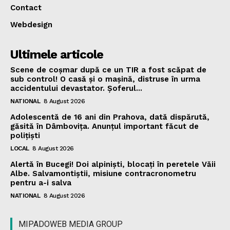
Contact
Webdesign
Ultimele articole
Scene de coșmar după ce un TIR a fost scăpat de
sub control! O casă și o mașină, distruse în urma
accidentului devastator. Șoferul...
NATIONAL
8 August 2026
Adolescentă de 16 ani din Prahova, dată dispărută,
găsită în Dâmbovița. Anunțul important făcut de
polițiști
LOCAL
8 August 2026
Alertă în Bucegi! Doi alpiniști, blocați în peretele Văii
Albe. Salvamontiștii, misiune contracronometru
pentru a-i salva
NATIONAL
8 August 2026
MIPADOWEB MEDIA GROUP