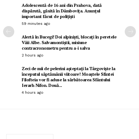
Adolescentă de 16 ani din Prahova, dată
dispărută, găsită în Dâmbovița. Anunțul
important făcut de polițiști
59 minutes ago
Alertă în Bucegi! Doi alpiniști, blocați în peretele
Văii Albe. Salvamontiștii, misiune
contracronometru pentru a-i salva
2 hours ago
Zeci de mii de pelerini așteptați la Târgoviște la
începutul săptămânii viitoare! Moaștele Sfintei
Filofteia vor fi aduse la sărbătoarea Sfântului
Ierarh Nifon. Două...
4 hours ago