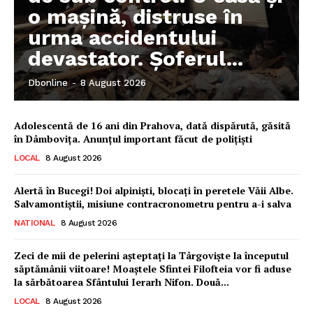
o mașină, distruse în
urma accidentului
devastator. Șoferul...
Dbonline
-
8 August 2026
Adolescentă de 16 ani din Prahova, dată dispărută, găsită
în Dâmbovița. Anunțul important făcut de polițiști
LOCAL
8 August 2026
Alertă în Bucegi! Doi alpiniști, blocați în peretele Văii Albe.
Salvamontiștii, misiune contracronometru pentru a-i salva
NATIONAL
8 August 2026
Zeci de mii de pelerini așteptați la Târgoviște la începutul
săptămânii viitoare! Moaștele Sfintei Filofteia vor fi aduse
la sărbătoarea Sfântului Ierarh Nifon. Două...
LOCAL
8 August 2026