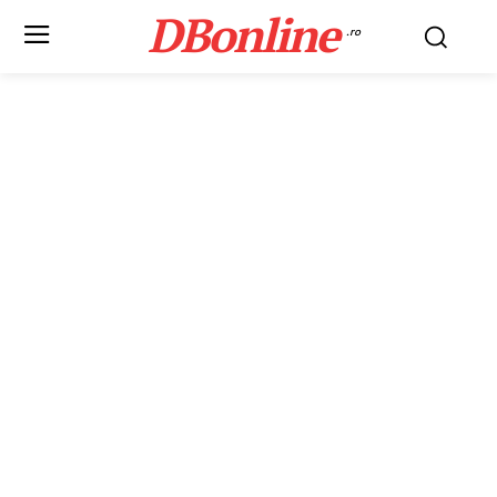
DBonline
.ro