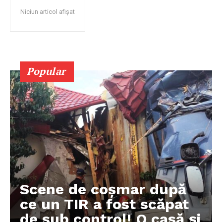
Niciun articol afișat
Popular
Scene de coșmar după
ce un TIR a fost scăpat
de sub control! O casă și