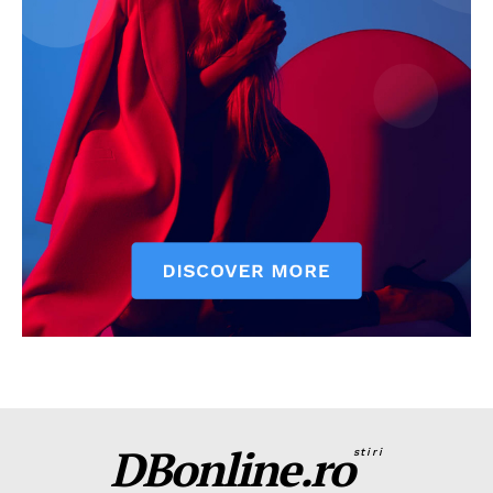
DBonline.ro
stiri