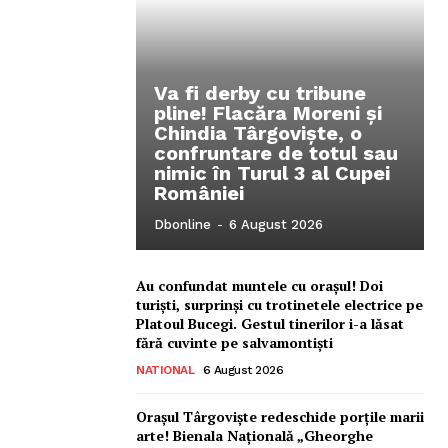
Va fi derby cu tribune
pline! Flacăra Moreni și
Chindia Târgoviște, o
confruntare de totul sau
nimic în Turul 3 al Cupei
României
Dbonline
-
6 August 2026
Ionuț Parghel
Au confundat muntele cu orașul! Doi
2
de 2
turiști, surprinși cu trotinetele electrice pe
Platoul Bucegi. Gestul tinerilor i-a lăsat
fără cuvinte pe salvamontiști
NATIONAL
6 August 2026
Orașul Târgoviște redeschide porțile marii
arte! Bienala Națională „Gheorghe