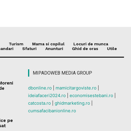
Turism
Mama si copilul
Locuri de munca
andari
Sfaturi
Anunturi
Ghid de oras
Utile
MIPADOWEB MEDIA GROUP
 Moreni
dbonline.ro
|
mamicitargoviste.ro
|
 de
ideiafaceri2024.ro
|
economisestebani.ro
|
catcosta.ro
|
ghidmarketing.ro
|
cumsafacibanionline.ro
rice pe
sat