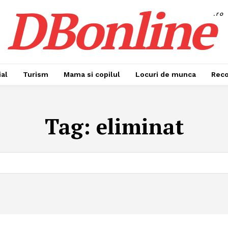
DBonline
.ro
al
Turism
Mama si copilul
Locuri de munca
Rec
Tag:
eliminat