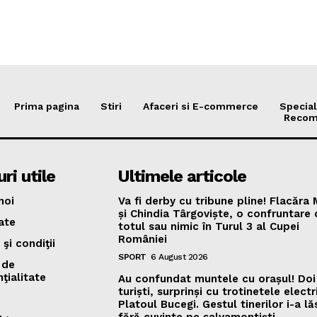
Prima pagina
Stiri
Afaceri si E-commerce
Special
Recom
ri utile
Ultimele articole
noi
Va fi derby cu tribune pline! Flacăra
și Chindia Târgoviște, o confruntare
ate
totul sau nimic în Turul 3 al Cupei
României
şi condiţii
SPORT
6 August 2026
 de
ţialitate
Au confundat muntele cu orașul! Doi
turiști, surprinși cu trotinetele elect
Platoul Bucegi. Gestul tinerilor i-a lă
fără cuvinte pe salvamontiști