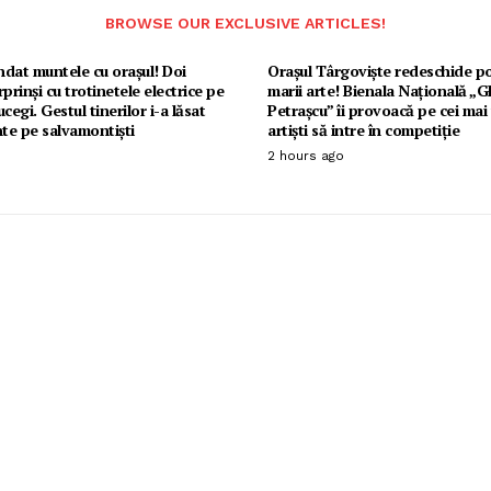
BROWSE OUR EXCLUSIVE ARTICLES!
dat muntele cu orașul! Doi
Orașul Târgoviște redeschide po
urprinși cu trotinetele electrice pe
marii arte! Bienala Națională „
cegi. Gestul tinerilor i-a lăsat
Petrașcu” îi provoacă pe cei mai
nte pe salvamontiști
artiști să intre în competiție
2 hours ago