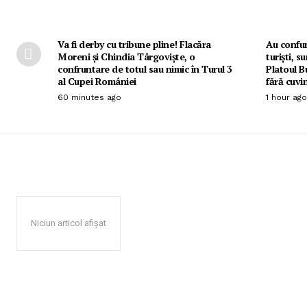
Va fi derby cu tribune pline! Flacăra
Au confun
Moreni și Chindia Târgoviște, o
turiști, s
confruntare de totul sau nimic în Turul 3
Platoul Bu
al Cupei României
fără cuvi
60 minutes ago
1 hour ago
Niciun articol afișat