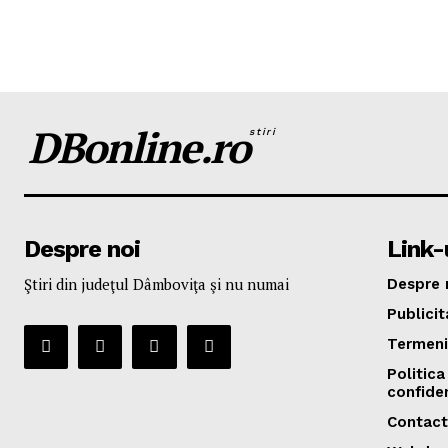
DBonline.ro
stiri
Despre noi
Link-u
Ştiri din judeţul Dâmboviţa şi nu numai
Despre 
Publicit
Termeni 
Politica
confiden
Contact