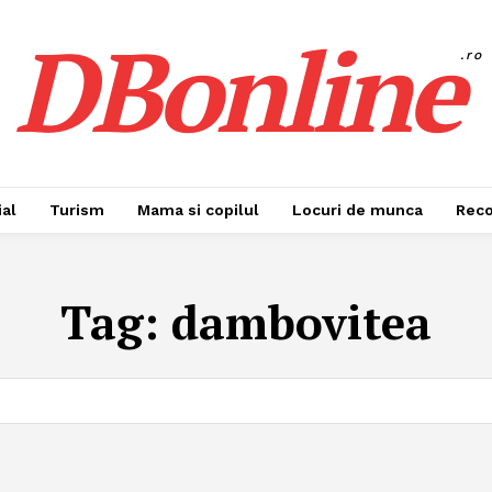
DBonline
.ro
al
Turism
Mama si copilul
Locuri de munca
Rec
Tag:
dambovitea