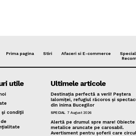
Prima pagina
Stiri
Afaceri si E-commerce
Special
Recom
ri utile
Ultimele articole
noi
Destinația perfectă a verii! Peștera
Ialomiței, refugiul răcoros și specta
ate
din inima Bucegilor
şi condiţii
SPECIAL
7 August 2026
 de
Alertă pe drumul spre mare! Obiecte
ţialitate
metalice aruncate pe carosabil.
Avertisment pentru șoferii care circu