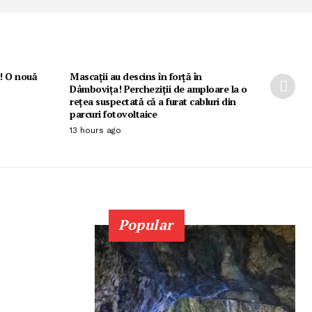
i! O nouă
Mascații au descins în forță în
Dâmbovița! Percheziții de amploare la o
rețea suspectată că a furat cabluri din
parcuri fotovoltaice
13 hours ago
Popular