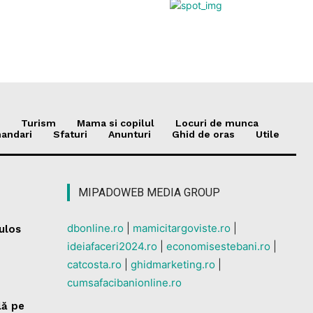
Turism
Mama si copilul
Locuri de munca
andari
Sfaturi
Anunturi
Ghid de oras
Utile
MIPADOWEB MEDIA GROUP
dbonline.ro
|
mamicitargoviste.ro
|
culos
ideiafaceri2024.ro
|
economisestebani.ro
|
catcosta.ro
|
ghidmarketing.ro
|
cumsafacibanionline.ro
lă pe