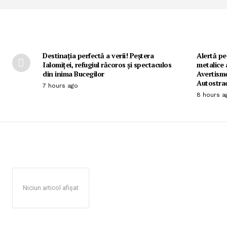
Destinația perfectă a verii! Peștera
Alertă pe
Ialomiței, refugiul răcoros și spectaculos
metalice 
din inima Bucegilor
Avertisme
Autostra
7 hours ago
8 hours a
Niciun articol afișat