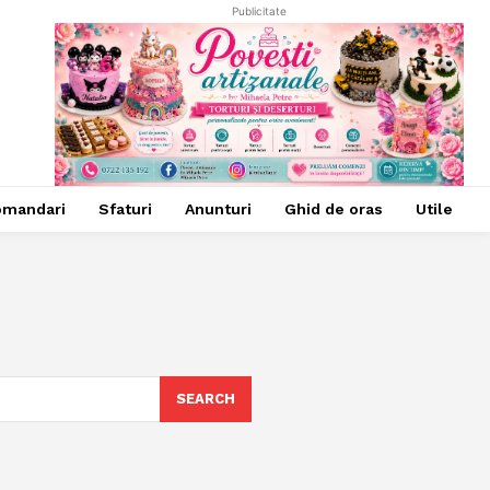
Publicitate
omandari
Sfaturi
Anunturi
Ghid de oras
Utile
SEARCH