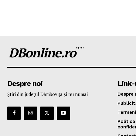
DBonline.ro
stiri
Despre noi
Link-u
Ştiri din judeţul Dâmboviţa şi nu numai
Despre 
Publicit
Termeni 
Politica
confiden
Contact