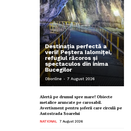
Destinația perfectă a
verii! Peștera Ialomiței,
refugiul răcoros și
spectaculos din inima
Bucegilor
Ionuț Parghel
Dbonline
-
7 August 2026
2
de 2
Alertă pe drumul spre mare! Obiecte
metalice aruncate pe carosabil.
Avertisment pentru șoferii care circulă pe
Autostrada Soarelui
NATIONAL
7 August 2026