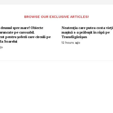
BROWSE OUR EXCLUSIVE ARTICLES!
 drumul spre mare! Obiecte
Neatenția care putea costa vieț
aruncate pe carosabil.
mașină s-a prăbușit în râpă pe
nt pentru șoferii care circulă pe
Transfăgărășan
da Soarelui
12 hours ago
go