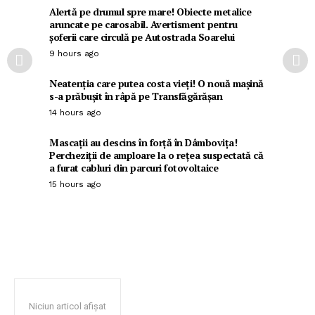
Alertă pe drumul spre mare! Obiecte metalice
aruncate pe carosabil. Avertisment pentru
șoferii care circulă pe Autostrada Soarelui
9 hours ago
Neatenția care putea costa vieți! O nouă mașină
s-a prăbușit în râpă pe Transfăgărășan
14 hours ago
Mascații au descins în forță în Dâmbovița!
Percheziții de amploare la o rețea suspectată că
a furat cabluri din parcuri fotovoltaice
15 hours ago
Niciun articol afișat