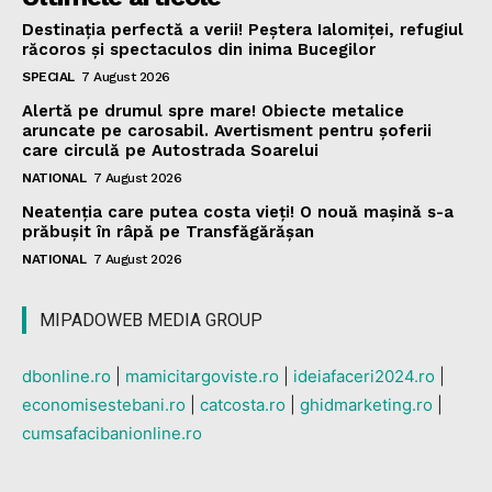
Destinația perfectă a verii! Peștera Ialomiței, refugiul
răcoros și spectaculos din inima Bucegilor
SPECIAL
7 August 2026
Alertă pe drumul spre mare! Obiecte metalice
aruncate pe carosabil. Avertisment pentru șoferii
care circulă pe Autostrada Soarelui
NATIONAL
7 August 2026
Neatenția care putea costa vieți! O nouă mașină s-a
prăbușit în râpă pe Transfăgărășan
NATIONAL
7 August 2026
MIPADOWEB MEDIA GROUP
dbonline.ro
|
mamicitargoviste.ro
|
ideiafaceri2024.ro
|
economisestebani.ro
|
catcosta.ro
|
ghidmarketing.ro
|
cumsafacibanionline.ro