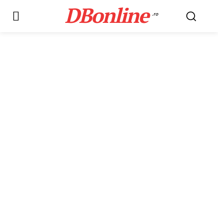
DBonline
.ro