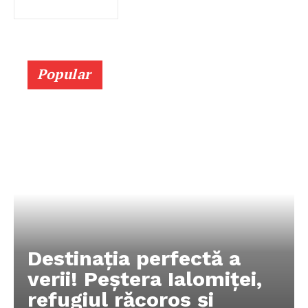
Popular
Destinația perfectă a
verii! Peștera Ialomiței,
refugiul răcoros și