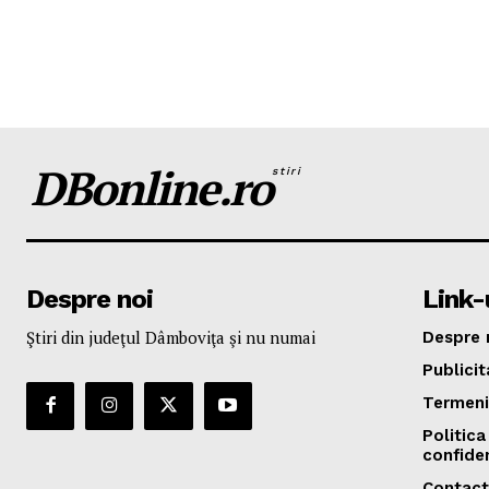
DBonline.ro
stiri
Despre noi
Link-u
Ştiri din judeţul Dâmboviţa şi nu numai
Despre 
Publicit
Termeni 
Politica
confiden
Contact