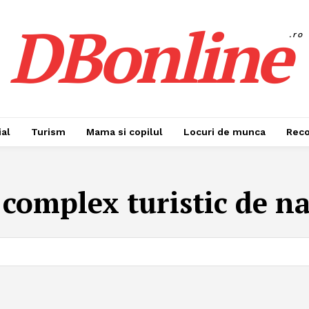
DBonline
.ro
al
Turism
Mama si copilul
Locuri de munca
Rec
:
complex turistic de na