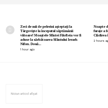
Zeci de mii de pelerini așteptați la
Noapte d
Târgoviște la începutul săptămânii
furaje a f
viitoare! Moaștele Sfintei Filofteia vor fi
Clădirea î
aduse la sărbătoarea Sfântului Ierarh
2 hours a
Nifon. Două...
1 hour ago
Niciun articol afișat