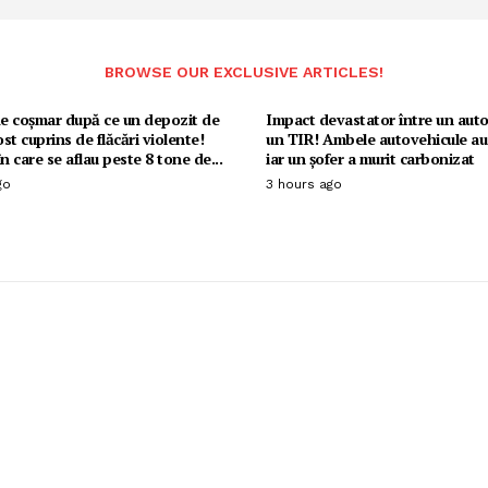
BROWSE OUR EXCLUSIVE ARTICLES!
e coșmar după ce un depozit de
Impact devastator între un auto
ost cuprins de flăcări violente!
un TIR! Ambele autovehicule au 
n care se aflau peste 8 tone de...
iar un șofer a murit carbonizat
go
3 hours ago