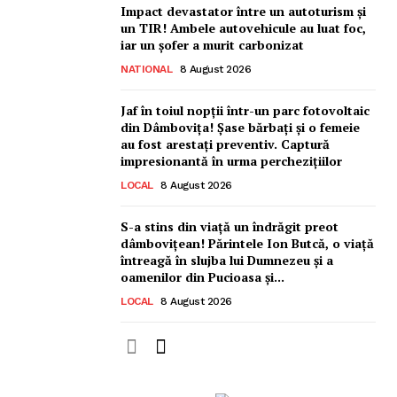
Impact devastator între un autoturism și
un TIR! Ambele autovehicule au luat foc,
iar un șofer a murit carbonizat
NATIONAL
8 August 2026
Jaf în toiul nopții într-un parc fotovoltaic
din Dâmbovița! Șase bărbați și o femeie
au fost arestați preventiv. Captură
impresionantă în urma perchezițiilor
LOCAL
8 August 2026
S-a stins din viață un îndrăgit preot
dâmbovițean! Părintele Ion Butcă, o viață
întreagă în slujba lui Dumnezeu și a
oamenilor din Pucioasa și...
LOCAL
8 August 2026