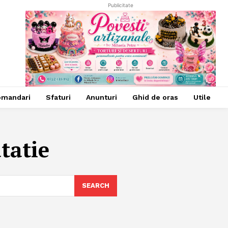
Publicitate
omandari
Sfaturi
Anunturi
Ghid de oras
Utile
tatie
SEARCH