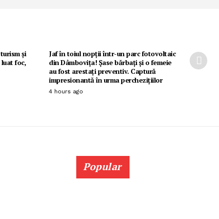
turism și
Jaf în toiul nopții într-un parc fotovoltaic
luat foc,
din Dâmbovița! Șase bărbați și o femeie
au fost arestați preventiv. Captură
impresionantă în urma perchezițiilor
4 hours ago
Popular