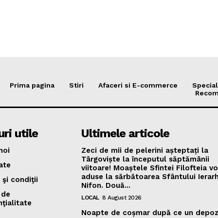
Prima pagina
Stiri
Afaceri si E-commerce
Special
Recom
ri utile
Ultimele articole
noi
Zeci de mii de pelerini așteptați la
Târgoviște la începutul săptămânii
ate
viitoare! Moaștele Sfintei Filofteia vo
aduse la sărbătoarea Sfântului Ierar
şi condiţii
Nifon. Două...
 de
LOCAL
8 August 2026
ţialitate
Noapte de coșmar după ce un depoz