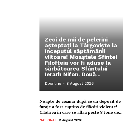
Zeci de mii de pelerini
așteptați la Târgoviște la
începutul săptămânii
viitoare! Moaștele Sfintei
Filofteia vor fi aduse la
sărbătoarea Sfântului
Ierarh Nifon. Două...
Ionuț Parghel
Dbonline
-
8 August 2026
2
de 2
Noapte de coșmar după ce un depozit de
furaje a fost cuprins de flăcări violente!
Clădirea în care se aflau peste 8 tone de...
NATIONAL
8 August 2026