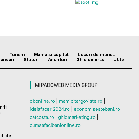
Turism
Mama si copilul
Locuri de munca
andari
Sfaturi
Anunturi
Ghid de oras
Utile
MIPADOWEB MEDIA GROUP
dbonline.ro
|
mamicitargoviste.ro
|
r fi
ideiafaceri2024.ro
|
economisestebani.ro
|
h
catcosta.ro
|
ghidmarketing.ro
|
cumsafacibanionline.ro
it de