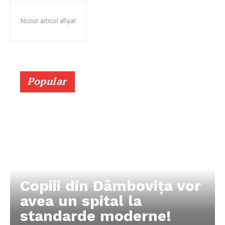
Niciun articol afișat
Popular
Copiii din Dâmbovița vor
avea un spital la
standarde moderne!