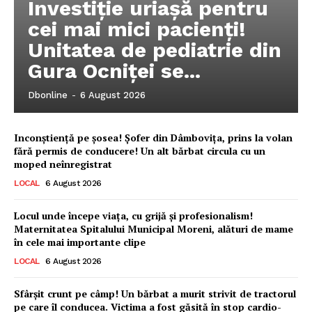
Investiție uriașă pentru
cei mai mici pacienți!
Unitatea de pediatrie din
Gura Ocniței se...
Dbonline
-
6 August 2026
Inconștiență pe șosea! Șofer din Dâmbovița, prins la volan
fără permis de conducere! Un alt bărbat circula cu un
moped neînregistrat
LOCAL
6 August 2026
Locul unde începe viața, cu grijă și profesionalism!
Maternitatea Spitalului Municipal Moreni, alături de mame
în cele mai importante clipe
LOCAL
6 August 2026
Ionuț Parghel
Sfârșit crunt pe câmp! Un bărbat a murit strivit de tractorul
2
de 2
pe care îl conducea. Victima a fost găsită în stop cardio-