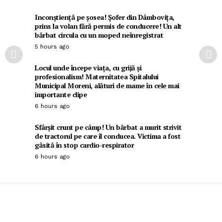
Inconștiență pe șosea! Șofer din Dâmbovița,
prins la volan fără permis de conducere! Un alt
bărbat circula cu un moped neînregistrat
5 hours ago
Locul unde începe viața, cu grijă și
profesionalism! Maternitatea Spitalului
Municipal Moreni, alături de mame în cele mai
importante clipe
6 hours ago
Sfârșit crunt pe câmp! Un bărbat a murit strivit
de tractorul pe care îl conducea. Victima a fost
găsită în stop cardio-respirator
6 hours ago