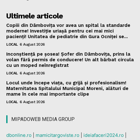
Ultimele articole
Copiii din Dâmbovița vor avea un spital la standarde
moderne! Investiție uriașă pentru cei mai mici
pacienți! Unitatea de pediatrie din Gura Ocniței se...
LOCAL
6 August 2026
Inconștiență pe șosea! Șofer din Dâmbovița, prins la
volan fără permis de conducere! Un alt bărbat circula
cu un moped neînregistrat
LOCAL
6 August 2026
Locul unde începe viața, cu grijă și profesionalism!
Maternitatea Spitalului Municipal Moreni, alături de
mame în cele mai importante clipe
LOCAL
6 August 2026
MIPADOWEB MEDIA GROUP
dbonline.ro
|
mamicitargoviste.ro
|
ideiafaceri2024.ro
|