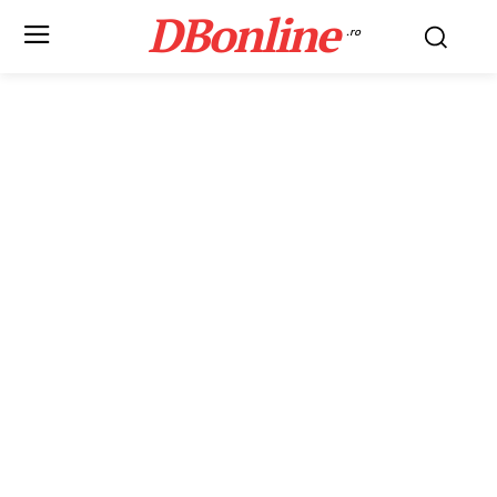
DBonline
.ro