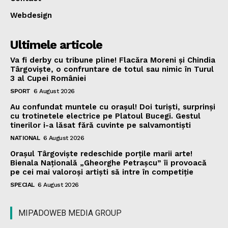
Webdesign
Ultimele articole
Va fi derby cu tribune pline! Flacăra Moreni și Chindia
Târgoviște, o confruntare de totul sau nimic în Turul
3 al Cupei României
SPORT
6 August 2026
Au confundat muntele cu orașul! Doi turiști, surprinși
cu trotinetele electrice pe Platoul Bucegi. Gestul
tinerilor i-a lăsat fără cuvinte pe salvamontiști
NATIONAL
6 August 2026
Orașul Târgoviște redeschide porțile marii arte!
Bienala Națională „Gheorghe Petrașcu” îi provoacă
pe cei mai valoroși artiști să intre în competiție
SPECIAL
6 August 2026
MIPADOWEB MEDIA GROUP