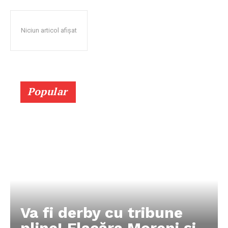
Niciun articol afișat
Popular
Va fi derby cu tribune
pline! Flacăra Moreni și