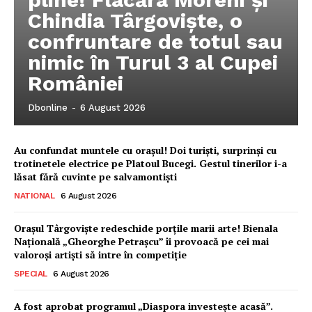
Chindia Târgoviște, o
confruntare de totul sau
nimic în Turul 3 al Cupei
României
Dbonline
-
6 August 2026
Au confundat muntele cu orașul! Doi turiști, surprinși cu
trotinetele electrice pe Platoul Bucegi. Gestul tinerilor i-a
lăsat fără cuvinte pe salvamontiști
NATIONAL
6 August 2026
Orașul Târgoviște redeschide porțile marii arte! Bienala
Națională „Gheorghe Petrașcu” îi provoacă pe cei mai
valoroși artiști să intre în competiție
SPECIAL
6 August 2026
Ionuț Parghel
A fost aprobat programul „Diaspora investește acasă”.
2
de 2