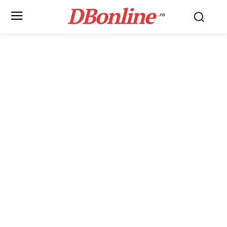
DBonline
.ro