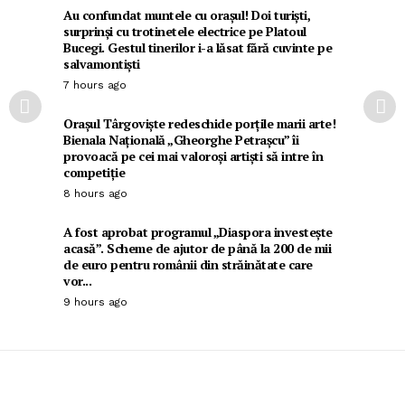
Au confundat muntele cu orașul! Doi turiști,
surprinși cu trotinetele electrice pe Platoul
Bucegi. Gestul tinerilor i-a lăsat fără cuvinte pe
salvamontiști
7 hours ago
Orașul Târgoviște redeschide porțile marii arte!
Bienala Națională „Gheorghe Petrașcu” îi
provoacă pe cei mai valoroși artiști să intre în
competiție
8 hours ago
A fost aprobat programul „Diaspora investește
acasă”. Scheme de ajutor de până la 200 de mii
de euro pentru românii din străinătate care
vor...
9 hours ago