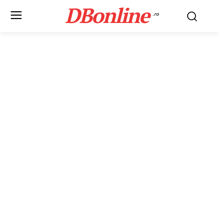
DBonline
.ro