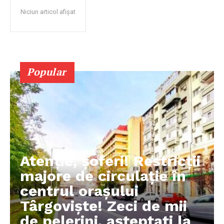
Niciun articol afișat
Popular
Atenție, șoferi! Restricții
majore de circulație în
centrul orașului
Târgoviște! Zeci de mii
de pelerini, așteptați la