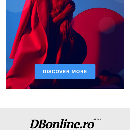
DBonline.ro
stiri