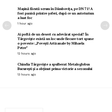
Mașină făcută scrum în Dâmbovița, pe DN 71! A
fost panică printre șoferi, după ce un autoturism
a luat foc
1 hour ago
Ai poftă de un desert cu adevărat special? În
Târgoviște există un loc unde fiecare tort spune
o poveste: „Povești Artizanale by Mihaela
Petre”
12 hours ago
Chindia Târgoviște a spulberat Metaloglobus
București și a obținut prima victorie a sezonului
13 hours ago