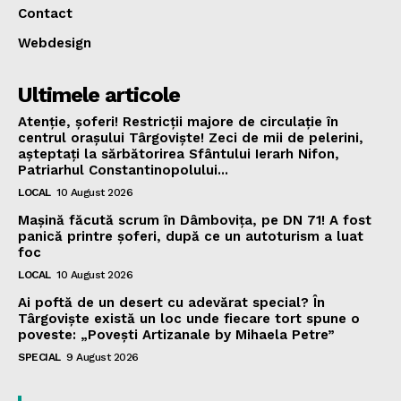
Contact
Webdesign
Ultimele articole
Atenție, șoferi! Restricții majore de circulație în
centrul orașului Târgoviște! Zeci de mii de pelerini,
așteptați la sărbătorirea Sfântului Ierarh Nifon,
Patriarhul Constantinopolului...
LOCAL
10 August 2026
Mașină făcută scrum în Dâmbovița, pe DN 71! A fost
panică printre șoferi, după ce un autoturism a luat
foc
LOCAL
10 August 2026
Ai poftă de un desert cu adevărat special? În
Târgoviște există un loc unde fiecare tort spune o
poveste: „Povești Artizanale by Mihaela Petre”
SPECIAL
9 August 2026