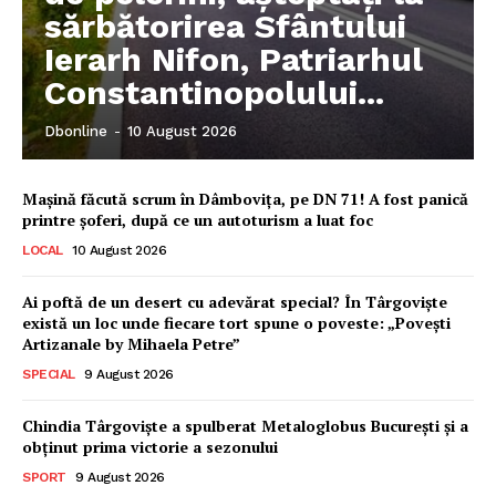
sărbătorirea Sfântului
Ierarh Nifon, Patriarhul
Constantinopolului...
Dbonline
-
10 August 2026
Mașină făcută scrum în Dâmbovița, pe DN 71! A fost panică
printre șoferi, după ce un autoturism a luat foc
LOCAL
10 August 2026
Ai poftă de un desert cu adevărat special? În Târgoviște
există un loc unde fiecare tort spune o poveste: „Povești
Artizanale by Mihaela Petre”
SPECIAL
9 August 2026
Chindia Târgoviște a spulberat Metaloglobus București și a
obținut prima victorie a sezonului
SPORT
9 August 2026