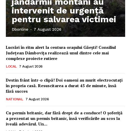
jandarmii montani au
intervenit de urgență
pentru salvarea victimei
Dbonline
-
7 August 2026
Lucrări în ritm alert la centura orașului Găești! Consiliul
Județean Dâmbovița realizează unul dintre cele mai
complexe proiecte rutiere
LOCAL
7 August 2026
Destin frânt într-o clipă! Doi oameni au murit electrocutați
în propria casă. Resuscitarea a durat 45 de minute, însă
fără succes
NATIONAL
7 August 2026
Ionuț Parghel
Cu permis britanic, dar fără drept de a conduce! O șoferiță
a prezentat un permis britanic, însă verificările au scos la
2
de 2
iveală adevărul. Un...