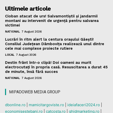
Ultimele articole
Cioban atacat de urs! Salvamontiștii și jandarmii
montani au intervenit de urgență pentru salvarea
victimei
NATIONAL
7 August 2026
Lucrări în ritm alert la centura orașului Găești!
Consiliul Județean Dâmbovița realizează unul dintre
cele mai complexe proiecte rutiere
LOCAL
7 August 2026
Destin frânt într-o clipă! Doi oameni au murit
electrocutați în propria casă. Resuscitarea a durat 45
de minute, însă fără succes
NATIONAL
7 August 2026
MIPADOWEB MEDIA GROUP
dbonline.ro
|
mamicitargoviste.ro
|
ideiafaceri2024.ro
|
economisestebani.ro
|
catcosta.ro
|
ghidmarketing.ro
|