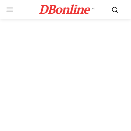
DBonline
.ro