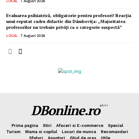
LOCAL
7 August 2026
Evaluarea psihiatrică, obligatorie pentru profesori! Reacția
unui reputat cadru didactic din Dâmbovița: „Majoritatea
profesorilor nu trebuie priviți ca o categorie suspectă”
LOCAL
7 August 2026
DBonline.ro
stiri
Prima pagina
Stiri
Afaceri si E-commerce
Special
Turism
Mama si copilul
Locuri de munca
Recomandari
Sfaturi
Anunturi
Ghid de oras
Utile