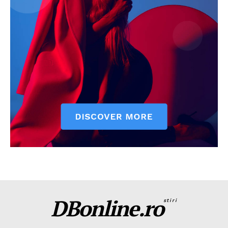
DBonline.ro
stiri