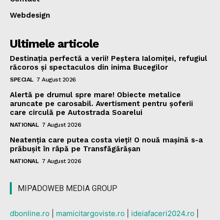
Webdesign
Ultimele articole
Destinația perfectă a verii! Peștera Ialomiței, refugiul
răcoros și spectaculos din inima Bucegilor
SPECIAL
7 August 2026
Alertă pe drumul spre mare! Obiecte metalice
aruncate pe carosabil. Avertisment pentru șoferii
care circulă pe Autostrada Soarelui
NATIONAL
7 August 2026
Neatenția care putea costa vieți! O nouă mașină s-a
prăbușit în râpă pe Transfăgărășan
NATIONAL
7 August 2026
MIPADOWEB MEDIA GROUP
dbonline.ro
|
mamicitargoviste.ro
|
ideiafaceri2024.ro
|