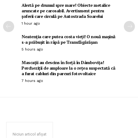
Alertă pe drumul spre mare! Obiecte metalice
aruncate pe carosabil. Avertisment pentru
șoferii care circulă pe Autostrada Soarelui
1 hour ago
Neatenția care putea costa vieți! O nouă mașină
s-a prăbușit în râpă pe Transfăgărășan
5 hours ago
Mascații au descins în forță în Dâmbovița!
Percheziții de amploare la o rețea suspectată că
a furat cabluri din parcuri fotovoltaice
7 hours ago
Niciun articol afișat