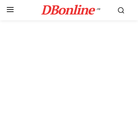
DBonline
.ro