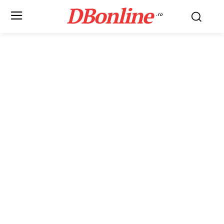
DBonline
.ro