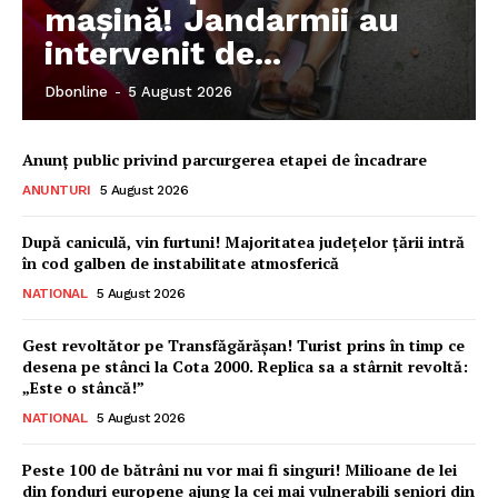
mașină! Jandarmii au
intervenit de...
Dbonline
-
5 August 2026
Anunț public privind parcurgerea etapei de încadrare
ANUNTURI
5 August 2026
După caniculă, vin furtuni! Majoritatea județelor țării intră
în cod galben de instabilitate atmosferică
NATIONAL
5 August 2026
Gest revoltător pe Transfăgărășan! Turist prins în timp ce
desena pe stânci la Cota 2000. Replica sa a stârnit revoltă:
„Este o stâncă!”
NATIONAL
5 August 2026
Peste 100 de bătrâni nu vor mai fi singuri! Milioane de lei
din fonduri europene ajung la cei mai vulnerabili seniori din