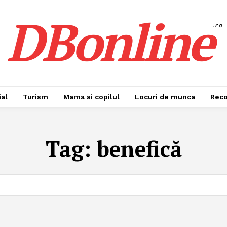
DBonline
.ro
al
Turism
Mama si copilul
Locuri de munca
Rec
Tag:
benefică