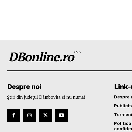
DBonline.ro
stiri
Despre noi
Link-u
Ştiri din judeţul Dâmboviţa şi nu numai
Despre 
Publicit
Termeni 
Politica
confiden