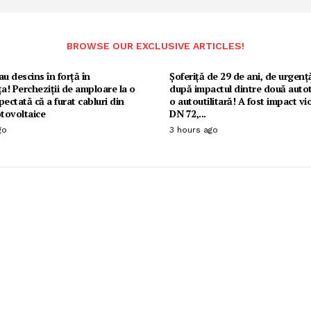
BROWSE OUR EXCLUSIVE ARTICLES!
au descins în forță în
Șoferiță de 29 de ani, de urgență
! Percheziții de amploare la o
după impactul dintre două autot
pectată că a furat cabluri din
o autoutilitară! A fost impact vi
otovoltaice
DN 72,...
go
3 hours ago