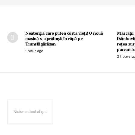
Neatenția care putea costa vieți! O nouă
Mascații 
mașină s-a prăbușit în râpă pe
Dâmbovița
Transfăgărășan
rețea sus
parcuri f
1 hour ago
2 hours a
Niciun articol afișat