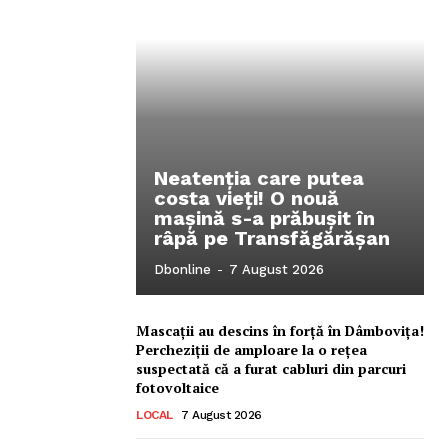
Neatenția care putea
costa vieți! O nouă
mașină s-a prăbușit în
râpă pe Transfăgărășan
Ionuț Parghel
Dbonline
-
7 August 2026
2
de 2
Mascații au descins în forță în Dâmbovița!
Percheziții de amploare la o rețea
suspectată că a furat cabluri din parcuri
fotovoltaice
LOCAL
7 August 2026