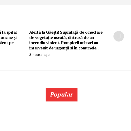
 la spital
Alertă la Găești! Suprafață de 6 hectare
urisme și
de vegetație uscată, distrusă de un
olent pe
incendiu violent. Pompierii militari au
intervenit de urgență și în comunele...
3 hours ago
Popular