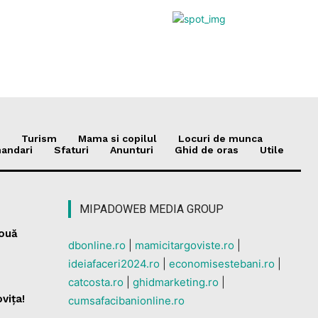
Turism
Mama si copilul
Locuri de munca
andari
Sfaturi
Anunturi
Ghid de oras
Utile
MIPADOWEB MEDIA GROUP
nouă
dbonline.ro
|
mamicitargoviste.ro
|
ideiafaceri2024.ro
|
economisestebani.ro
|
catcosta.ro
|
ghidmarketing.ro
|
vița!
cumsafacibanionline.ro