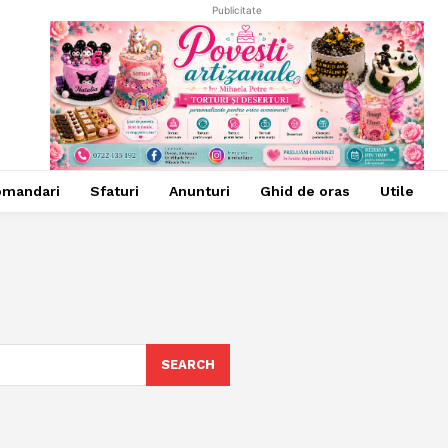
Publicitate
omandari
Sfaturi
Anunturi
Ghid de oras
Utile
SEARCH