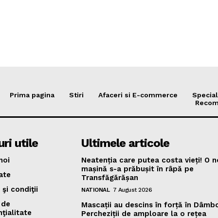
Prima pagina
Stiri
Afaceri si E-commerce
Special
Recom
ri utile
Ultimele articole
noi
Neatenția care putea costa vieți! O 
mașină s-a prăbușit în râpă pe
ate
Transfăgărășan
şi condiţii
NATIONAL
7 August 2026
 de
Mascații au descins în forță în Dâmbo
ţialitate
Percheziții de amploare la o rețea