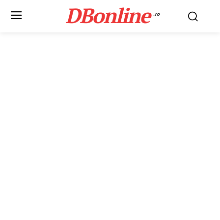
DBonline
.ro