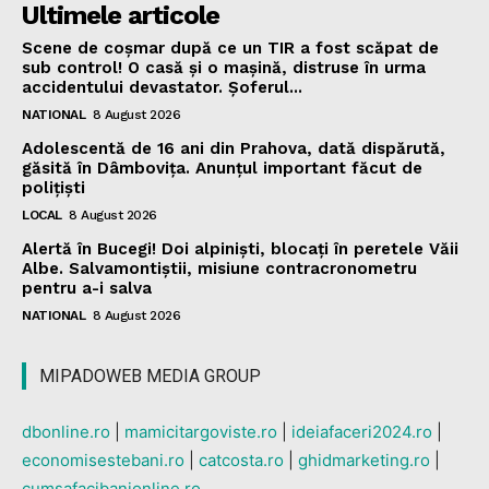
Ultimele articole
Scene de coșmar după ce un TIR a fost scăpat de
sub control! O casă și o mașină, distruse în urma
accidentului devastator. Șoferul...
NATIONAL
8 August 2026
Adolescentă de 16 ani din Prahova, dată dispărută,
găsită în Dâmbovița. Anunțul important făcut de
polițiști
LOCAL
8 August 2026
Alertă în Bucegi! Doi alpiniști, blocați în peretele Văii
Albe. Salvamontiștii, misiune contracronometru
pentru a-i salva
NATIONAL
8 August 2026
MIPADOWEB MEDIA GROUP
dbonline.ro
|
mamicitargoviste.ro
|
ideiafaceri2024.ro
|
economisestebani.ro
|
catcosta.ro
|
ghidmarketing.ro
|
cumsafacibanionline.ro