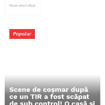
Niciun articol afișat
Popular
Scene de coșmar după
ce un TIR a fost scăpat
de sub control! O casă și