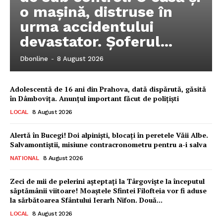
o mașină, distruse în
urma accidentului
devastator. Șoferul...
Dbonline
-
8 August 2026
Adolescentă de 16 ani din Prahova, dată dispărută, găsită
în Dâmbovița. Anunțul important făcut de polițiști
LOCAL
8 August 2026
Alertă în Bucegi! Doi alpiniști, blocați în peretele Văii Albe.
Salvamontiștii, misiune contracronometru pentru a-i salva
NATIONAL
8 August 2026
Ionuț Parghel
Zeci de mii de pelerini așteptați la Târgoviște la începutul
săptămânii viitoare! Moaștele Sfintei Filofteia vor fi aduse
la sărbătoarea Sfântului Ierarh Nifon. Două...
2
de 2
LOCAL
8 August 2026