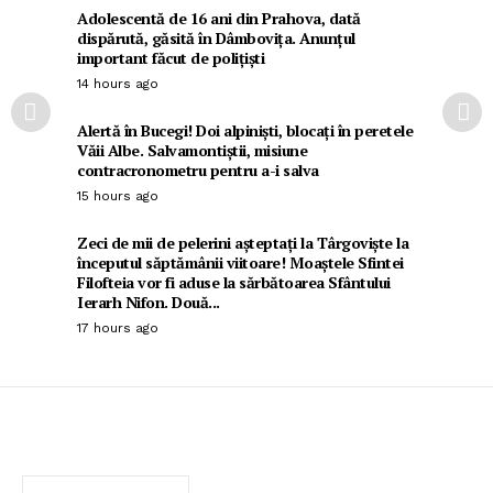
Adolescentă de 16 ani din Prahova, dată
dispărută, găsită în Dâmbovița. Anunțul
important făcut de polițiști
14 hours ago
Alertă în Bucegi! Doi alpiniști, blocați în peretele
Văii Albe. Salvamontiștii, misiune
contracronometru pentru a-i salva
15 hours ago
Zeci de mii de pelerini așteptați la Târgoviște la
începutul săptămânii viitoare! Moaștele Sfintei
Filofteia vor fi aduse la sărbătoarea Sfântului
Ierarh Nifon. Două...
17 hours ago