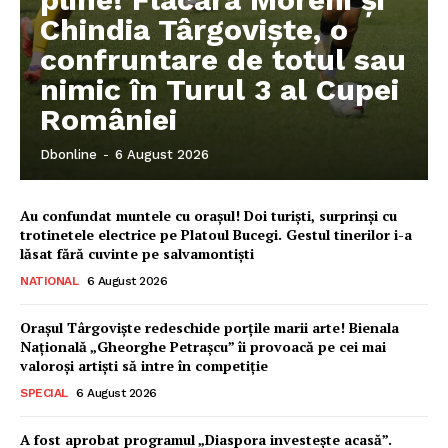
Chindia Târgoviște, o
confruntare de totul sau
nimic în Turul 3 al Cupei
României
Dbonline
-
6 August 2026
Au confundat muntele cu orașul! Doi turiști, surprinși cu
trotinetele electrice pe Platoul Bucegi. Gestul tinerilor i-a
lăsat fără cuvinte pe salvamontiști
NATIONAL
6 August 2026
Orașul Târgoviște redeschide porțile marii arte! Bienala
Națională „Gheorghe Petrașcu” îi provoacă pe cei mai
valoroși artiști să intre în competiție
SPECIAL
6 August 2026
A fost aprobat programul „Diaspora investește acasă”.