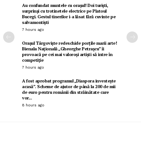
Au confundat muntele cu orașul! Doi turiști,
surprinși cu trotinetele electrice pe Platoul
Bucegi. Gestul tinerilor i-a lăsat fără cuvinte pe
salvamontiști
7 hours ago
Orașul Târgoviște redeschide porțile marii arte!
Bienala Națională „Gheorghe Petrașcu” îi
provoacă pe cei mai valoroși artiști să intre în
competiție
7 hours ago
A fost aprobat programul „Diaspora investește
acasă”. Scheme de ajutor de până la 200 de mii
de euro pentru românii din străinătate care
vor...
8 hours ago