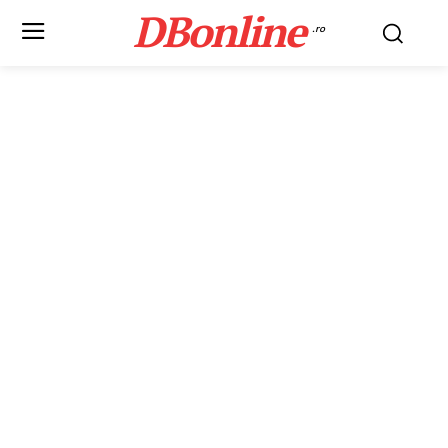
DBonline
.ro