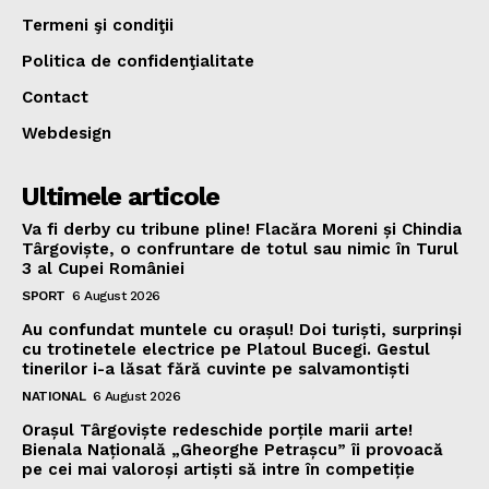
Termeni şi condiţii
Politica de confidenţialitate
Contact
Webdesign
Ultimele articole
Va fi derby cu tribune pline! Flacăra Moreni și Chindia
Târgoviște, o confruntare de totul sau nimic în Turul
3 al Cupei României
SPORT
6 August 2026
Au confundat muntele cu orașul! Doi turiști, surprinși
cu trotinetele electrice pe Platoul Bucegi. Gestul
tinerilor i-a lăsat fără cuvinte pe salvamontiști
NATIONAL
6 August 2026
Orașul Târgoviște redeschide porțile marii arte!
Bienala Națională „Gheorghe Petrașcu” îi provoacă
pe cei mai valoroși artiști să intre în competiție