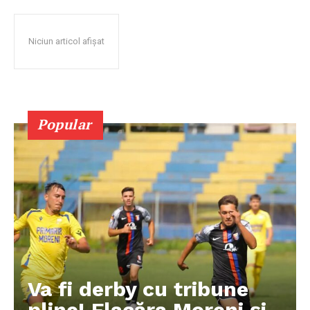
Niciun articol afișat
Popular
Va fi derby cu tribune
pline! Flacăra Moreni și