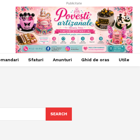
Publicitate
omandari
Sfaturi
Anunturi
Ghid de oras
Utile
SEARCH