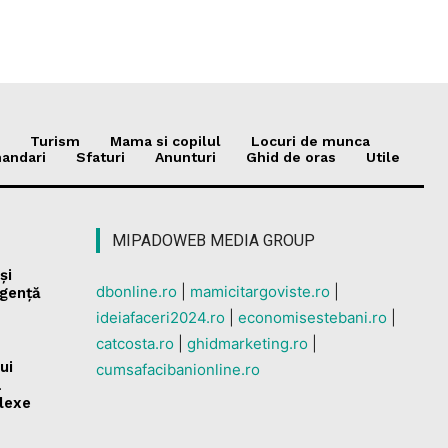
Turism
Mama si copilul
Locuri de munca
andari
Sfaturi
Anunturi
Ghid de oras
Utile
MIPADOWEB MEDIA GROUP
și
dbonline.ro
|
mamicitargoviste.ro
|
rgență
ideiafaceri2024.ro
|
economisestebani.ro
|
catcosta.ro
|
ghidmarketing.ro
|
ui
cumsafacibanionline.ro
a
plexe