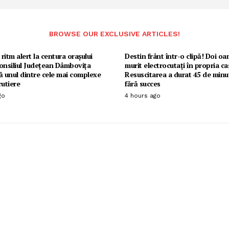
BROWSE OUR EXCLUSIVE ARTICLES!
 ritm alert la centura orașului
Destin frânt într-o clipă! Doi o
onsiliul Județean Dâmbovița
murit electrocutați în propria ca
ă unul dintre cele mai complexe
Resuscitarea a durat 45 de minut
rutiere
fără succes
go
4 hours ago