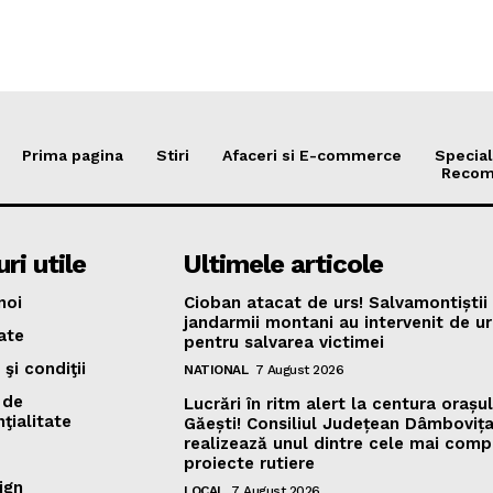
Prima pagina
Stiri
Afaceri si E-commerce
Special
Recom
ri utile
Ultimele articole
noi
Cioban atacat de urs! Salvamontiștii 
jandarmii montani au intervenit de u
ate
pentru salvarea victimei
şi condiţii
NATIONAL
7 August 2026
 de
Lucrări în ritm alert la centura orașul
ţialitate
Găești! Consiliul Județean Dâmboviț
realizează unul dintre cele mai com
proiecte rutiere
ign
LOCAL
7 August 2026