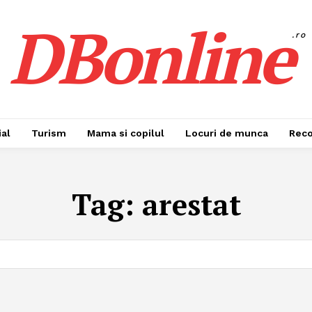
DBonline
.ro
al
Turism
Mama si copilul
Locuri de munca
Rec
Tag:
arestat