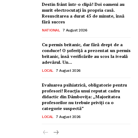
Destin frânt într-o clipă! Doi oameni au
Ionuț Parghel
murit electrocutați în propria casă.
Resuscitarea a durat 45 de minute, însă
2
de 2
fără succes
NATIONAL
7 August 2026
Cu permis britanic, dar fără drept de a
conduce! O șoferiță a prezentat un permis
britanic, însă verificările au scos la iveală
adevărul. Un...
LOCAL
7 August 2026
Evaluarea psihiatrică, obligatorie pentru
profesori! Reacția unui reputat cadru
didactic din Dâmbovița: „Majoritatea
profesorilor nu trebuie priviți ca o
categorie suspectă”
LOCAL
7 August 2026