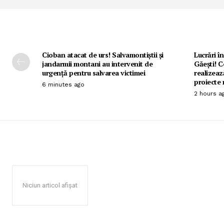
Cioban atacat de urs! Salvamontiștii și
Lucrări în
jandarmii montani au intervenit de
Găești! C
urgență pentru salvarea victimei
realizeaz
proiecte 
6 minutes ago
2 hours a
Niciun articol afișat