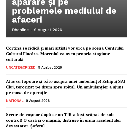
apărare și pe
problemele mediului de
afaceri
Dbonline
-
9 August 2026
Cortina se ridică și mari artiști vor urca pe scena Centrului
Cultural Flacăra. Moreniul va avea propria stagiune
culturală
UNCATEGORIZED
9 August 2026
Atac cu topoare și bâte asupra unei ambulanțe! Echipaj SAJ
Cluj, terorizat pe drum spre spital. Un ambulanțier a ajuns
pe masa de operație
NATIONAL
9 August 2026
Ionuț Parghel
Scene de coșmar după ce un TIR a fost scăpat de sub
control! O casă și o mașină, distruse în urma accidentului
2
de 2
devastator. Șoferul...