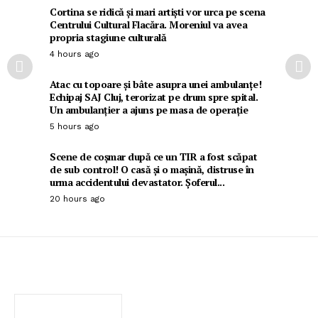
Cortina se ridică și mari artiști vor urca pe scena
Centrului Cultural Flacăra. Moreniul va avea
propria stagiune culturală
4 hours ago
Atac cu topoare și bâte asupra unei ambulanțe!
Echipaj SAJ Cluj, terorizat pe drum spre spital.
Un ambulanțier a ajuns pe masa de operație
5 hours ago
Scene de coșmar după ce un TIR a fost scăpat
de sub control! O casă și o mașină, distruse în
urma accidentului devastator. Șoferul...
20 hours ago