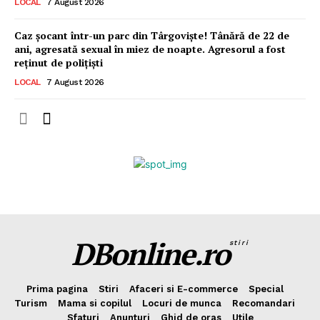
LOCAL
7 August 2026
Caz șocant într-un parc din Târgoviște! Tânără de 22 de
ani, agresată sexual în miez de noapte. Agresorul a fost
reținut de polițiști
LOCAL
7 August 2026
DBonline.ro
stiri
Prima pagina
Stiri
Afaceri si E-commerce
Special
Turism
Mama si copilul
Locuri de munca
Recomandari
Sfaturi
Anunturi
Ghid de oras
Utile