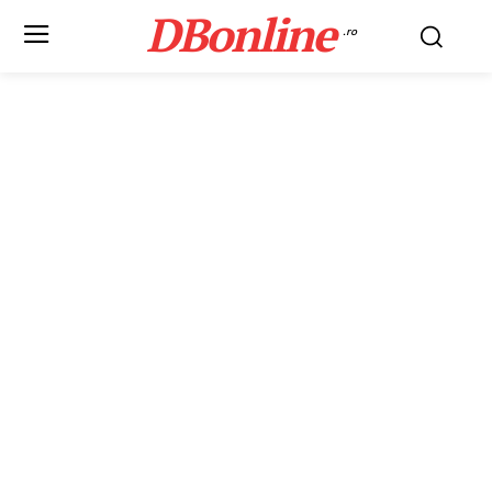
DBonline
.ro