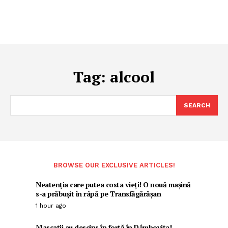
Tag:
alcool
SEARCH
BROWSE OUR EXCLUSIVE ARTICLES!
Neatenția care putea costa vieți! O nouă mașină
s-a prăbușit în râpă pe Transfăgărășan
1 hour ago
Mascații au descins în forță în Dâmbovița!