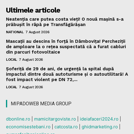
Ultimele articole
Neatenția care putea costa vieți! O nouă mașină s-a
prăbușit în râpă pe Transfăgărășan
NATIONAL
7 August 2026
Mascații au descins în forță în Dâmbovița! Percheziții
de amploare la o rețea suspectată că a furat cabluri
din parcuri fotovoltaice
LOCAL
7 August 2026
Șoferiță de 29 de ani, de urgență la spital după
impactul dintre două autoturisme și o autoutilitară! A
fost impact violent pe DN 72,...
LOCAL
7 August 2026
MIPADOWEB MEDIA GROUP
dbonline.ro
|
mamicitargoviste.ro
|
ideiafaceri2024.ro
|
economisestebani.ro
|
catcosta.ro
|
ghidmarketing.ro
|