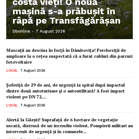
costa vieți! O nouă
mașină s-a prăbușit în
râpă pe Transfăgărășan
Dbonline
-
7 August 2026
Mascații au descins în forță în Dâmbovița! Percheziții de
amploare la o rețea suspectată că a furat cabluri din parcuri
fotovoltaice
LOCAL
7 August 2026
Șoferiță de 29 de ani, de urgență la spital după impactul
dintre două autoturisme și o autoutilitară! A fost impact
violent pe DN 72,...
LOCAL
7 August 2026
Ionuț Parghel
Alertă la Găești! Suprafață de 6 hectare de vegetație
uscată, distrusă de un incendiu violent. Pompierii militari au
2
de 2
intervenit de urgență și în comunele...