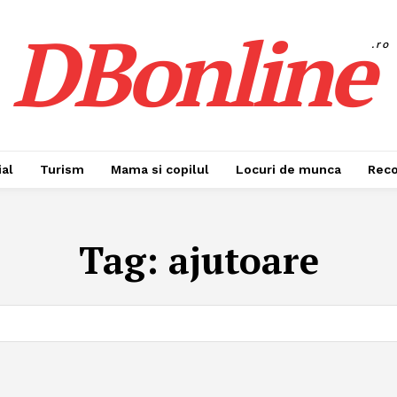
DBonline
.ro
al
Turism
Mama si copilul
Locuri de munca
Rec
Tag:
ajutoare