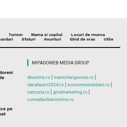
Turism
Mama si copilul
Locuri de munca
andari
Sfaturi
Anunturi
Ghid de oras
Utile
MIPADOWEB MEDIA GROUP
 Moreni
dbonline.ro
|
mamicitargoviste.ro
|
 de
ideiafaceri2024.ro
|
economisestebani.ro
|
catcosta.ro
|
ghidmarketing.ro
|
cumsafacibanionline.ro
rice pe
sat