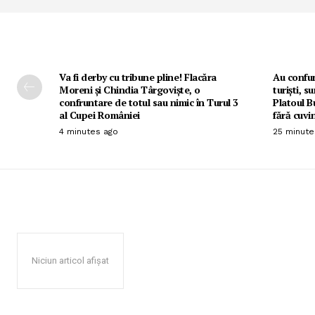
Va fi derby cu tribune pline! Flacăra
Au confun
Moreni și Chindia Târgoviște, o
turiști, s
confruntare de totul sau nimic în Turul 3
Platoul Bu
al Cupei României
fără cuvi
4 minutes ago
25 minute
Niciun articol afișat