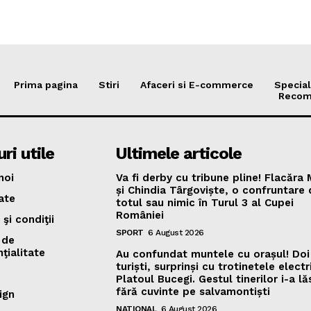
Prima pagina
Stiri
Afaceri si E-commerce
Special
Recom
ri utile
Ultimele articole
noi
Va fi derby cu tribune pline! Flacăra
și Chindia Târgoviște, o confruntare
ate
totul sau nimic în Turul 3 al Cupei
României
şi condiţii
SPORT
6 August 2026
 de
ţialitate
Au confundat muntele cu orașul! Doi
turiști, surprinși cu trotinetele elect
Platoul Bucegi. Gestul tinerilor i-a lă
fără cuvinte pe salvamontiști
ign
NATIONAL
6 August 2026