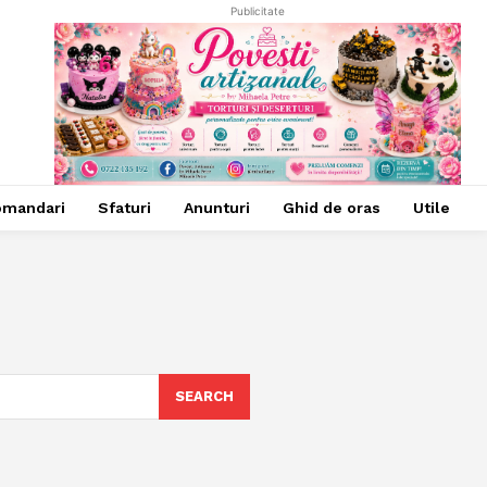
Publicitate
omandari
Sfaturi
Anunturi
Ghid de oras
Utile
SEARCH