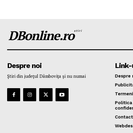
DBonline.ro
stiri
Despre noi
Link-u
Ştiri din judeţul Dâmboviţa şi nu numai
Despre 
Publicit
Termeni 
Politica
confiden
Contact
Webdes