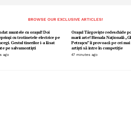
BROWSE OUR EXCLUSIVE ARTICLES!
dat muntele cu orașul! Doi
Orașul Târgoviște redeschide po
urprinși cu trotinetele electrice pe
marii arte! Bienala Națională „
cegi. Gestul tinerilor i-a lăsat
Petrașcu” îi provoacă pe cei mai
nte pe salvamontiști
artiști să intre în competiție
s ago
47 minutes ago