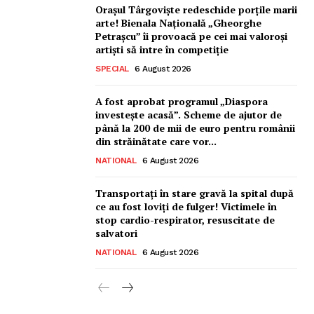
Orașul Târgoviște redeschide porțile marii
Ionuț Parghel
arte! Bienala Națională „Gheorghe
Petrașcu” îi provoacă pe cei mai valoroși
2
de 2
artiști să intre în competiție
SPECIAL
6 August 2026
A fost aprobat programul „Diaspora
investește acasă”. Scheme de ajutor de
până la 200 de mii de euro pentru românii
din străinătate care vor...
NATIONAL
6 August 2026
Transportați în stare gravă la spital după
ce au fost loviți de fulger! Victimele în
stop cardio-respirator, resuscitate de
salvatori
NATIONAL
6 August 2026