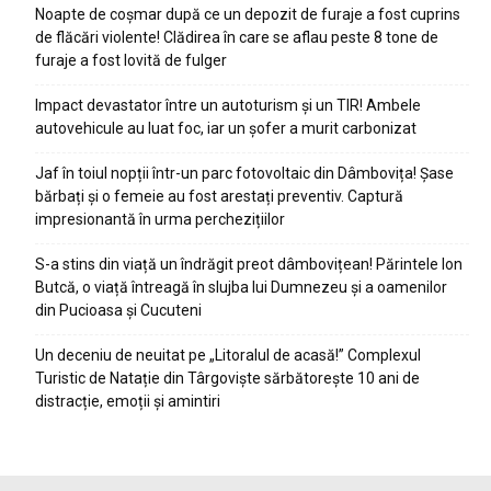
Noapte de coșmar după ce un depozit de furaje a fost cuprins
de flăcări violente! Clădirea în care se aflau peste 8 tone de
furaje a fost lovită de fulger
Impact devastator între un autoturism și un TIR! Ambele
autovehicule au luat foc, iar un șofer a murit carbonizat
Jaf în toiul nopții într-un parc fotovoltaic din Dâmbovița! Șase
bărbați și o femeie au fost arestați preventiv. Captură
impresionantă în urma perchezițiilor
S-a stins din viață un îndrăgit preot dâmbovițean! Părintele Ion
Butcă, o viață întreagă în slujba lui Dumnezeu și a oamenilor
din Pucioasa și Cucuteni
Un deceniu de neuitat pe „Litoralul de acasă!” Complexul
Turistic de Natație din Târgoviște sărbătorește 10 ani de
distracție, emoții și amintiri