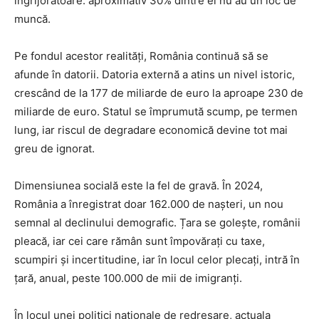
îngrijorătoare: aproximativ 30% dintre ei nu au un loc de
muncă.
Pe fondul acestor realități, România continuă să se
afunde în datorii. Datoria externă a atins un nivel istoric,
crescând de la 177 de miliarde de euro la aproape 230 de
miliarde de euro. Statul se împrumută scump, pe termen
lung, iar riscul de degradare economică devine tot mai
greu de ignorat.
Dimensiunea socială este la fel de gravă. În 2024,
România a înregistrat doar 162.000 de nașteri, un nou
semnal al declinului demografic. Țara se golește, românii
pleacă, iar cei care rămân sunt împovărați cu taxe,
scumpiri și incertitudine, iar în locul celor plecați, intră în
țară, anual, peste 100.000 de mii de imigranți.
În locul unei politici naționale de redresare, actuala