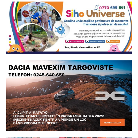
Ionuț Parghel
2
de 2