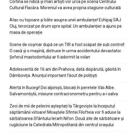
Cortina se ridică și mari artiști vor urca pe scena Centrului
Cultural Flacăra. Moreniul va avea propria stagiune culturală
Atac cu topoare și bâte asupra unei ambulanțe! Echipaj SAJ
Cluj, terorizat pe drum spre spital. Un ambulanțier a ajuns pe
masa de operație
Scene de coșmar după ce un TIR a fost scăpat de sub control!
O casă și o mașină, distruse în urma accidentului devastator.
Șoferul mastodontului ar fi adormit la volan
Adolescentă de 16 ani din Prahova, dată dispărută, găsită în
Dâmbovița. Anunțul important făcut de polițiști
Alertă în Bucegi! Doi alpiniști, blocați în peretele Văii Albe.
Salvamontiștii, misiune contracronometru pentru a-i salva
Zeci de mii de pelerini așteptați la Târgoviște la începutul
săptămânii viitoare! Moaștele Sfintei Filofteia vor fi aduse la
sărbătoarea Sfântului Ierarh Nifon. Două zile de sărbătoare și
rugăciune la Catedrala Mitropolitană din centrul orașului