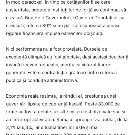
În mod paradoxal, în timp ce cetățenilor li se cere
austeritate, bugetele instituțiilor de forță au continuat să
crească. Bugetele Guvernului și Camerei Deputaților au
crescut și ele cu 30% și nu par să fi cunoscut aceeași
rigoare financiară impusă oamenilor obișnuiți.
Nici performanța nu a fost protejată. Bursele de
excelență olimpică au fost afectate, deși aceiași decidenți
invocă frecvent educația, meritul și viitorul tinerei
generații. Este o contradicție grăitoare între retorica
publică și conduita administrativă.
Economia reală resimte, la rândul ei, presiunea unei
guvernări lipsite de coerență fiscală. Peste 83.000 de
firme au fost afectate, iar alte mii au fost dizolvate sau și-
au întrerupt activitatea. Șomajul aproape s-a dublat, de la
3,1% la 6,3%, iar situația tinerilor este și mai