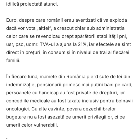
idilică proiectată atunci.
Euro, despre care românii erau avertizați că va exploda
dacă vor vota „altfel”, a crescut chiar sub administrația
celor care se revendicau drept apărătorii stabilității pnl,
usr, psd, udmr. TVA-ul a ajuns la 21%, iar efectele se simt
direct în prețuri, în consum și în nivelul de trai al fiecărei
familii.
În fiecare lună, mamele din România pierd sute de lei din
indemnizație, pensionarii primesc mai puțini bani pe card,
persoanele cu handicap au fost private de drepturi, iar
concediile medicale au fost taxate inclusiv pentru bolnavii
oncologici. Cu alte cuvinte, povara dezechilibrelor
bugetare nu a fost așezată pe umerii privilegiilor, ci pe
umerii celor vulnerabili.