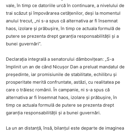
vale, în timp ce datoriile urcă în continuare, a nivelului de
trai scăzut și împovărarea cetățenilor, deși la momentul
anului trecut, „ni s-a spus că alternativa ar fi însemnat
haos, izolare și prăbușire, în timp ce actuala formulă de
putere se prezenta drept garanția responsabilității și a
bunei guvernări”.
Declarația integrală a senatorului dâmbovițean: „S-a
împlinit un an de când Nicușor Dan a preluat mandatul de
președinte, iar promisiunile de stabilitate, echilibru și
prosperitate merită confruntate, astăzi, cu realitatea pe
care o trăiesc românii. În campanie, ni s-a spus că
alternativa ar fi însemnat haos, izolare și prăbușire, în
timp ce actuala formulă de putere se prezenta drept
garanția responsabilității și a bunei guvernări.
La un an distanță, însă, bilanțul este departe de imaginea