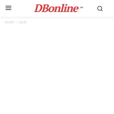
DBonline
.ro
Acasă
Local