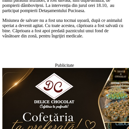
malul pârăului Bizdidel, a fost salvată, luni după-amiază, de
pompierii dâmbovițeni. La intervenția din jurul orei 18.10, au
participat pompierii Detașamentului Pucioasa.
Misiunea de salvare nu a fost una tocmai ușoară, după ce animalul
speriat a devenit agitat. Cu toate acestea, căprioara a fost salvată cu
bine. Căprioara a fost apoi predată paznicului unui fond de
vânătoare din zonă, pentru îngrijiri medicale.
Publicitate