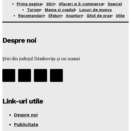
Prima pagina
Stiri
Afaceri si E-commerce
Special
Turism
Mama si copilul
Locuri de munca
Recomandari
Sfaturi
Anunturi
Ghid de oras
Utile
Despre noi
Ştiri din judeţul Dâmboviţa şi nu numai
Link-uri utile
Despre noi
Publicitate