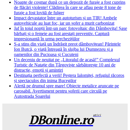
Noapte de coșmar după ce un depozit de furaje a fost cuprins
de flăcări violente! Clădirea în care se aflau peste 8 tone de
furaje a fost lovită de fulger
Impact devastator între un autoturism și un TIR! Ambele
autovehicule au luat foc, iar un șofer a murit carbonizat
Jaf în toiul nopții într-un parc fotovoltaic din Dâmbovița! Șase
bărbați și o femeie au fost arestați preventiv. Captură
impresionantă în urma perchezițiilor
S-a stins din viață un îndrăgit preot dâmbovițean! Părintele
Ion Butcă, o viață întreagă în slujba lui Dumnezeu și a
oamenilor din Pucioasa și Cucuteni
Un deceniu de neuitat pe „Litoralul de acasă!” Complexul
Turistic de Natație din Târgoviște sărbătorește 10 ani de
distracție, emoții și amintiri
Destinația perfectă a verii! Peștera Ialomiței, refugiul răcoros
și spectaculos din inima Bucegilor
Alertă pe drumul spre mare! Obiecte metalice aruncate pe
carosabil. Avertisment pentru șoferii care circulă pe
Autostrada Soarelui
DBonline.ro
stiri