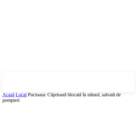
DBonline
.ro
Acasă
Local
Pucioasa: Căprioară blocată în nămol, salvată de
pompieri