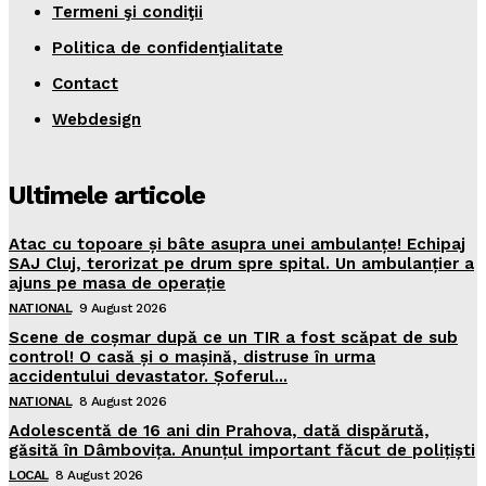
Termeni şi condiţii
Politica de confidenţialitate
Contact
Webdesign
Ultimele articole
Atac cu topoare și bâte asupra unei ambulanțe! Echipaj
SAJ Cluj, terorizat pe drum spre spital. Un ambulanțier a
ajuns pe masa de operație
NATIONAL
9 August 2026
Scene de coșmar după ce un TIR a fost scăpat de sub
control! O casă și o mașină, distruse în urma
accidentului devastator. Șoferul...
NATIONAL
8 August 2026
Adolescentă de 16 ani din Prahova, dată dispărută,
găsită în Dâmbovița. Anunțul important făcut de polițiști
LOCAL
8 August 2026