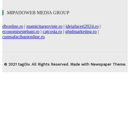
MIPADOWEB MEDIA GROUP
dbonline.ro
|
mamicitargoviste.ro
|
ideiafaceri2024.ro
|
economisestebani.ro
|
catcosta.ro
|
ghidmarketing.ro
|
cumsafacibanionline.ro
© 2021 tagDiv. All Rights Reserved. Made with Newspaper Theme.