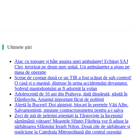
Ultimele ştiri
Atac cu topoare și bâte asupra unei ambulanțe! Echipaj SAJ
Cluj, terorizat pe drum spre spital. Un ambulanțier a ajuns pe
masa de operație
Scene de coșmar după ce un TIR a fost scăpat de sub control!
O casă și o mașină, distruse în urma accidentului devastator.
Șoferul mastodontului ar fi adormit la volan
Adolescentă de 16 ani din Prahova, dată dispărută, găsită în
Dâmbovița. Anunțul important făcut de polițiști
Alertă în Bucegi! Doi alpiniști, blocați în peretele Văii Albe.
Salvamontiștii, misiune contracronometru pentru a-i salva
Zeci de mii de pelerini așteptați la Târgoviște la începutul
săptămânii viitoare! Moaștele Sfintei Filofteia vor fi aduse la
sărbătoarea Sfântului Ierarh Nifon. Două zile de sărbătoare și
rugăciune la Catedrala Mitropolitană din centrul orașului