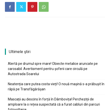
Ultimele ştiri
Alertă pe drumul spre mare! Obiecte metalice aruncate pe
carosabil. Avertisment pentru șoferii care circulă pe
Autostrada Soarelui
Neatenția care putea costa vieți! O nouă mașină s-a prăbușit în
râpă pe Transfăgărășan
Mascații au descins în forță în Dâmbovița! Percheziții de
amploare la o rețea suspectată că a furat cabluri din parcuri
fotovoltaice