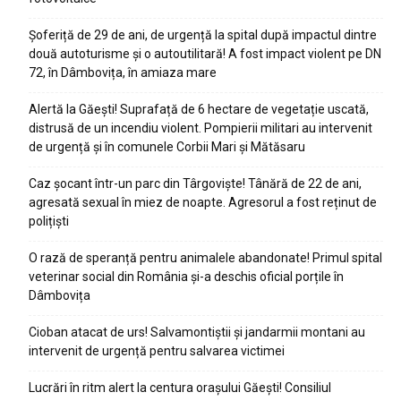
Șoferiță de 29 de ani, de urgență la spital după impactul dintre
două autoturisme și o autoutilitară! A fost impact violent pe DN
72, în Dâmbovița, în amiaza mare
Alertă la Găești! Suprafață de 6 hectare de vegetație uscată,
distrusă de un incendiu violent. Pompierii militari au intervenit
de urgență și în comunele Corbii Mari și Mătăsaru
Caz șocant într-un parc din Târgoviște! Tânără de 22 de ani,
agresată sexual în miez de noapte. Agresorul a fost reținut de
polițiști
O rază de speranță pentru animalele abandonate! Primul spital
veterinar social din România și-a deschis oficial porțile în
Dâmbovița
Cioban atacat de urs! Salvamontiștii și jandarmii montani au
intervenit de urgență pentru salvarea victimei
Lucrări în ritm alert la centura orașului Găești! Consiliul