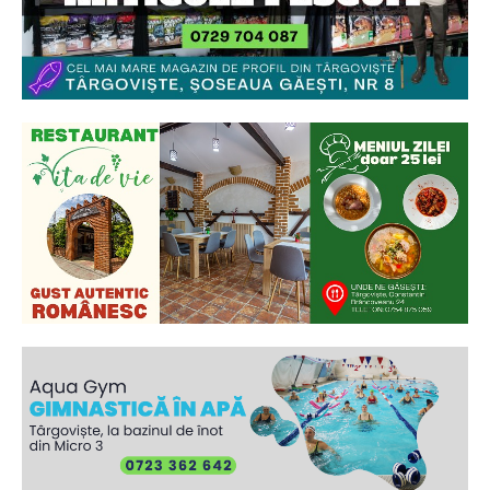
Ionuț Parghel
2
de 2