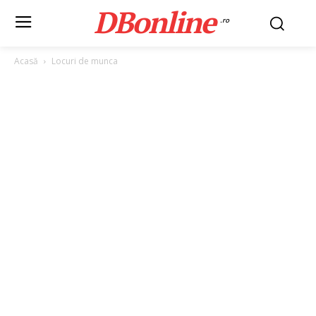
DBonline
.ro
Acasă
Locuri de munca