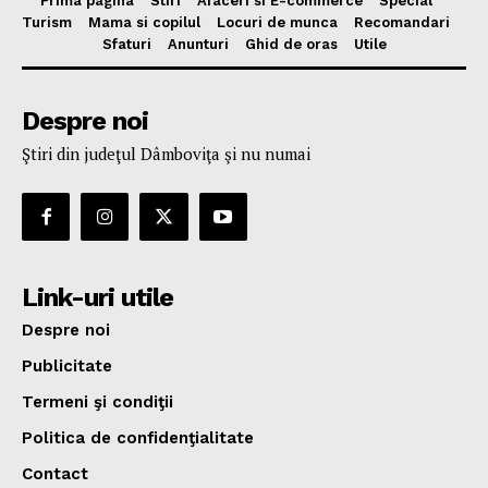
Prima pagina
Stiri
Afaceri si E-commerce
Special
Turism
Mama si copilul
Locuri de munca
Recomandari
Sfaturi
Anunturi
Ghid de oras
Utile
Despre noi
Ştiri din judeţul Dâmboviţa şi nu numai
Link-uri utile
Despre noi
Publicitate
Termeni şi condiţii
Politica de confidenţialitate
Contact