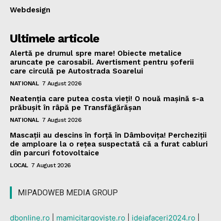
Webdesign
Ultimele articole
Alertă pe drumul spre mare! Obiecte metalice
aruncate pe carosabil. Avertisment pentru șoferii
care circulă pe Autostrada Soarelui
NATIONAL
7 August 2026
Neatenția care putea costa vieți! O nouă mașină s-a
prăbușit în râpă pe Transfăgărășan
NATIONAL
7 August 2026
Mascații au descins în forță în Dâmbovița! Percheziții
de amploare la o rețea suspectată că a furat cabluri
din parcuri fotovoltaice
LOCAL
7 August 2026
MIPADOWEB MEDIA GROUP
dbonline.ro
|
mamicitargoviste.ro
|
ideiafaceri2024.ro
|