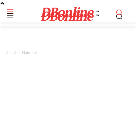
DBonline
DBonline
.ro
.ro
Acasă
National