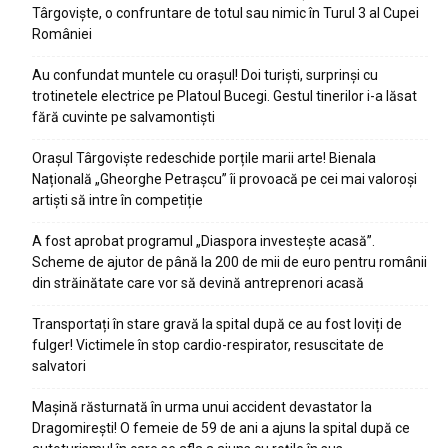
Târgoviște, o confruntare de totul sau nimic în Turul 3 al Cupei
României
Au confundat muntele cu orașul! Doi turiști, surprinși cu
trotinetele electrice pe Platoul Bucegi. Gestul tinerilor i-a lăsat
fără cuvinte pe salvamontiști
Orașul Târgoviște redeschide porțile marii arte! Bienala
Națională „Gheorghe Petrașcu” îi provoacă pe cei mai valoroși
artiști să intre în competiție
A fost aprobat programul „Diaspora investește acasă”.
Scheme de ajutor de până la 200 de mii de euro pentru românii
din străinătate care vor să devină antreprenori acasă
Transportați în stare gravă la spital după ce au fost loviți de
fulger! Victimele în stop cardio-respirator, resuscitate de
salvatori
Mașină răsturnată în urma unui accident devastator la
Dragomirești! O femeie de 59 de ani a ajuns la spital după ce