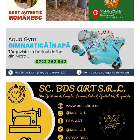
Ionuț Parghel
2
de 2