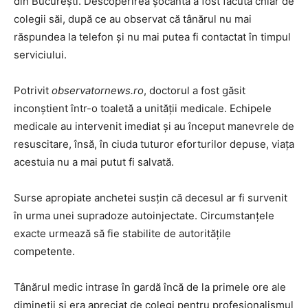
din București. Descoperirea șocantă a fost făcută chiar de
colegii săi, după ce au observat că tânărul nu mai
răspundea la telefon și nu mai putea fi contactat în timpul
serviciului.
Potrivit
observatornews.ro
, doctorul a fost găsit
inconștient într-o toaletă a unității medicale. Echipele
medicale au intervenit imediat și au început manevrele de
resuscitare, însă, în ciuda tuturor eforturilor depuse, viața
acestuia nu a mai putut fi salvată.
Surse apropiate anchetei susțin că decesul ar fi survenit
în urma unei supradoze autoinjectate. Circumstanțele
exacte urmează să fie stabilite de autoritățile
competente.
Tânărul medic intrase în gardă încă de la primele ore ale
dimineții și era apreciat de colegi pentru profesionalismul