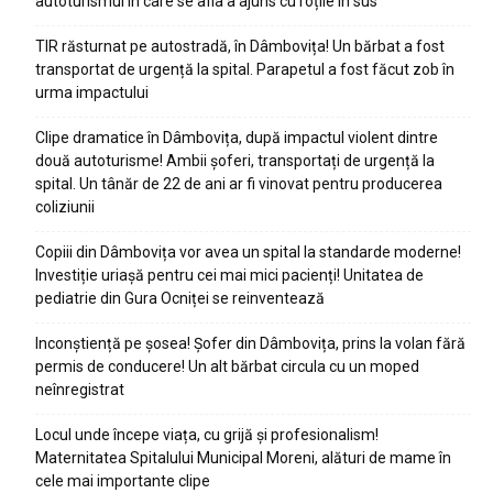
autoturismul în care se afla a ajuns cu roțile în sus
TIR răsturnat pe autostradă, în Dâmbovița! Un bărbat a fost
transportat de urgență la spital. Parapetul a fost făcut zob în
urma impactului
Clipe dramatice în Dâmbovița, după impactul violent dintre
două autoturisme! Ambii șoferi, transportați de urgență la
spital. Un tânăr de 22 de ani ar fi vinovat pentru producerea
coliziunii
Copiii din Dâmbovița vor avea un spital la standarde moderne!
Investiție uriașă pentru cei mai mici pacienți! Unitatea de
pediatrie din Gura Ocniței se reinventează
Inconștiență pe șosea! Șofer din Dâmbovița, prins la volan fără
permis de conducere! Un alt bărbat circula cu un moped
neînregistrat
Locul unde începe viața, cu grijă și profesionalism!
Maternitatea Spitalului Municipal Moreni, alături de mame în
cele mai importante clipe