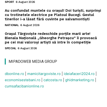
SPORT
6 August 2026
Au confundat muntele cu orașul! Doi turiști, surprinși
cu trotinetele electrice pe Platoul Bucegi. Gestul
tinerilor i-a lăsat fără cuvinte pe salvamontiști
NATIONAL
6 August 2026
Orașul Târgoviște redeschide porțile marii arte!
Bienala Națională „Gheorghe Petrașcu” îi provoacă
pe cei mai valoroși artiști să intre în competiție
SPECIAL
6 August 2026
MIPADOWEB MEDIA GROUP
dbonline.ro
|
mamicitargoviste.ro
|
ideiafaceri2024.ro
|
economisestebani.ro
|
catcosta.ro
|
ghidmarketing.ro
|
cumsafacibanionline.ro