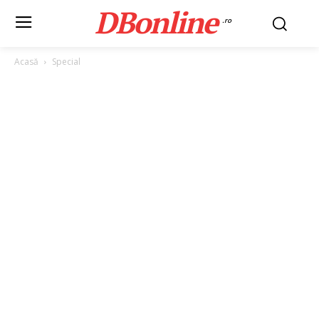
DBonline
.ro
Acasă
Special