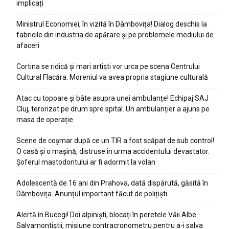
implicați
Ministrul Economiei, în vizită în Dâmbovița! Dialog deschis la
fabricile din industria de apărare și pe problemele mediului de
afaceri
Cortina se ridică și mari artiști vor urca pe scena Centrului
Cultural Flacăra. Moreniul va avea propria stagiune culturală
Atac cu topoare și bâte asupra unei ambulanțe! Echipaj SAJ
Cluj, terorizat pe drum spre spital. Un ambulanțier a ajuns pe
masa de operație
Scene de coșmar după ce un TIR a fost scăpat de sub control!
O casă și o mașină, distruse în urma accidentului devastator.
Șoferul mastodontului ar fi adormit la volan
Adolescentă de 16 ani din Prahova, dată dispărută, găsită în
Dâmbovița. Anunțul important făcut de polițiști
Alertă în Bucegi! Doi alpiniști, blocați în peretele Văii Albe.
Salvamontiștii, misiune contracronometru pentru a-i salva