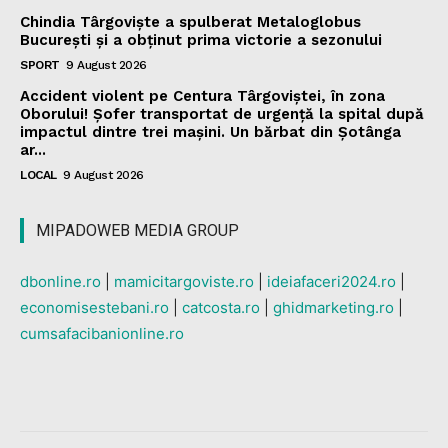
Chindia Târgoviște a spulberat Metaloglobus
București și a obținut prima victorie a sezonului
SPORT
9 August 2026
Accident violent pe Centura Târgoviștei, în zona
Oborului! Șofer transportat de urgență la spital după
impactul dintre trei mașini. Un bărbat din Șotânga
ar...
LOCAL
9 August 2026
MIPADOWEB MEDIA GROUP
dbonline.ro
|
mamicitargoviste.ro
|
ideiafaceri2024.ro
|
economisestebani.ro
|
catcosta.ro
|
ghidmarketing.ro
|
cumsafacibanionline.ro