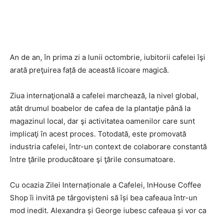
An de an, în prima zi a lunii octombrie, iubitorii cafelei îşi
arată preţuirea față de această licoare magică.
Ziua internaţională a cafelei marchează, la nivel global,
atât drumul boabelor de cafea de la plantaţie până la
magazinul local, dar şi activitatea oamenilor care sunt
implicaţi în acest proces. Totodată, este promovată
industria cafelei, într-un context de colaborare constantă
între ţările producătoare şi ţările consumatoare.
Cu ocazia Zilei Internaționale a Cafelei, InHouse Coffee
Shop îi invită pe târgovișteni să își bea cafeaua într-un
mod inedit. Alexandra și George iubesc cafeaua și vor ca