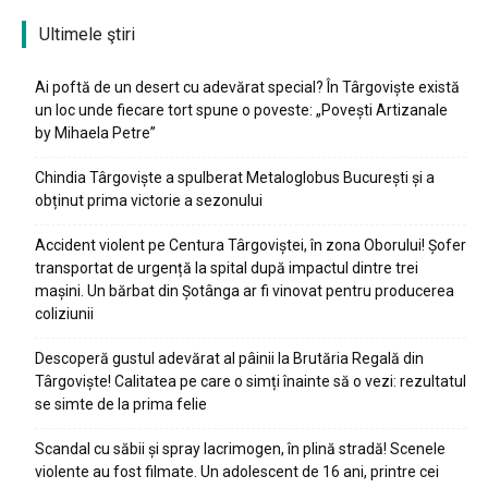
Ultimele ştiri
Ai poftă de un desert cu adevărat special? În Târgoviște există
un loc unde fiecare tort spune o poveste: „Povești Artizanale
by Mihaela Petre”
Chindia Târgoviște a spulberat Metaloglobus București și a
obținut prima victorie a sezonului
Accident violent pe Centura Târgoviștei, în zona Oborului! Șofer
transportat de urgență la spital după impactul dintre trei
mașini. Un bărbat din Șotânga ar fi vinovat pentru producerea
coliziunii
Descoperă gustul adevărat al pâinii la Brutăria Regală din
Târgoviște! Calitatea pe care o simți înainte să o vezi: rezultatul
se simte de la prima felie
Scandal cu săbii și spray lacrimogen, în plină stradă! Scenele
violente au fost filmate. Un adolescent de 16 ani, printre cei