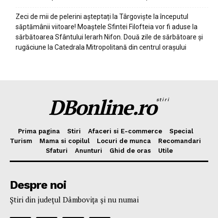
Zeci de mii de pelerini așteptați la Târgoviște la începutul
săptămânii viitoare! Moaștele Sfintei Filofteia vor fi aduse la
sărbătoarea Sfântului Ierarh Nifon. Două zile de sărbătoare și
rugăciune la Catedrala Mitropolitană din centrul orașului
DBonline.ro
stiri
Prima pagina
Stiri
Afaceri si E-commerce
Special
Turism
Mama si copilul
Locuri de munca
Recomandari
Sfaturi
Anunturi
Ghid de oras
Utile
Despre noi
Ştiri din judeţul Dâmboviţa şi nu numai