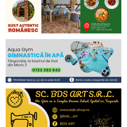
Ionuț Parghel
2
de 2