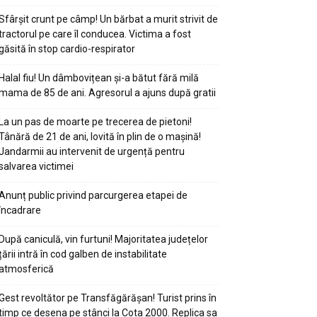
Sfârșit crunt pe câmp! Un bărbat a murit strivit de
tractorul pe care îl conducea. Victima a fost
găsită în stop cardio-respirator
Halal fiu! Un dâmbovițean și-a bătut fără milă
mama de 85 de ani. Agresorul a ajuns după gratii
La un pas de moarte pe trecerea de pietoni!
Tânără de 21 de ani, lovită în plin de o mașină!
Jandarmii au intervenit de urgență pentru
salvarea victimei
Anunț public privind parcurgerea etapei de
încadrare
După caniculă, vin furtuni! Majoritatea județelor
țării intră în cod galben de instabilitate
atmosferică
Gest revoltător pe Transfăgărășan! Turist prins în
timp ce desena pe stânci la Cota 2000. Replica sa