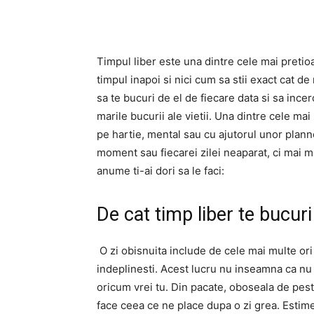
Timpul liber este una dintre cele mai pretio
timpul inapoi si nici cum sa stii exact cat de 
sa te bucuri de el de fiecare data si sa incer
marile bucurii ale vietii. Una dintre cele mai 
pe hartie, mental sau cu ajutorul unor planne
moment sau fiecarei zilei neaparat, ci mai mul
anume ti-ai dori sa le faci:
De cat timp liber te bucuri 
O zi obisnuita include de cele mai multe ori 
indeplinesti. Acest lucru nu inseamna ca nu r
oricum vrei tu. Din pacate, oboseala de pes
face ceea ce ne place dupa o zi grea. Estimea