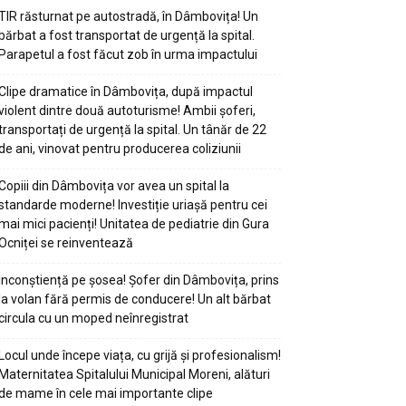
TIR răsturnat pe autostradă, în Dâmbovița! Un
bărbat a fost transportat de urgență la spital.
Parapetul a fost făcut zob în urma impactului
Clipe dramatice în Dâmbovița, după impactul
violent dintre două autoturisme! Ambii șoferi,
transportați de urgență la spital. Un tânăr de 22
de ani, vinovat pentru producerea coliziunii
Copiii din Dâmbovița vor avea un spital la
standarde moderne! Investiție uriașă pentru cei
mai mici pacienți! Unitatea de pediatrie din Gura
Ocniței se reinventează
Inconștiență pe șosea! Șofer din Dâmbovița, prins
la volan fără permis de conducere! Un alt bărbat
circula cu un moped neînregistrat
Locul unde începe viața, cu grijă și profesionalism!
Maternitatea Spitalului Municipal Moreni, alături
de mame în cele mai importante clipe