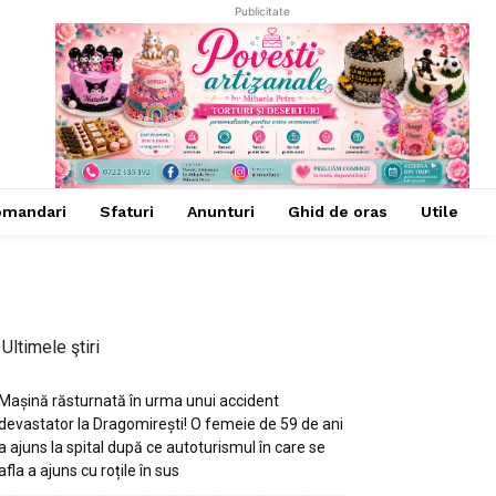
Publicitate
omandari
Sfaturi
Anunturi
Ghid de oras
Utile
Ultimele ştiri
Mașină răsturnată în urma unui accident
devastator la Dragomirești! O femeie de 59 de ani
a ajuns la spital după ce autoturismul în care se
afla a ajuns cu roțile în sus