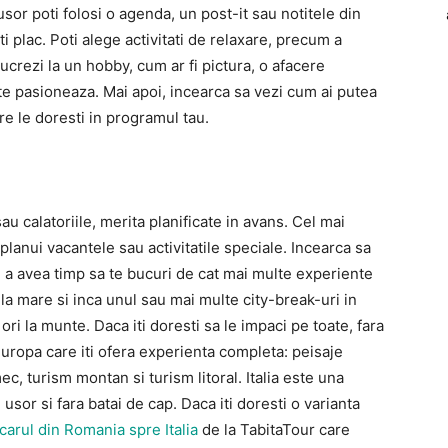
i usor poti folosi o agenda, un post-it sau notitele din
iti plac. Poti alege activitati de relaxare, precum a
lucrezi la un hobby, cum ar fi pictura, o afacere
te pasioneaza. Mai apoi, incearca sa vezi cum ai putea
care le doresti in programul tau.
calatoriile, merita planificate in avans. Cel mai
 planui vacantele sau activitatile speciale. Incearca sa
tru a avea timp sa te bucuri de cat mai multe experiente
la mare si inca unul sau mai multe city-break-uri in
ori la munte. Daca iti doresti sa le impaci pe toate, fara
Europa care iti ofera experienta completa: peisaje
c, turism montan si turism litoral. Italia este una
usor si fara batai de cap. Daca iti doresti o varianta
carul din Romania spre Italia
de la TabitaTour care