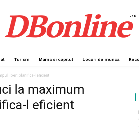
DBonline
.ro
al
Turism
Mama si copilul
Locuri de munca
Rec
pul liber: planifica-l eficient
fici la maximum
fica-l eficient