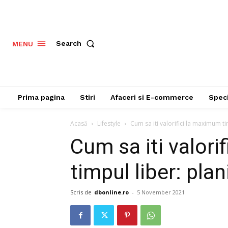
Search
MENU
Prima pagina
Stiri
Afaceri si E-commerce
Speci
Acasă
Lifestyle
Cum sa iti valorifici la maximum tim
Cum sa iti valori
timpul liber: plani
Scris de
dbonline.ro
-
5 November 2021