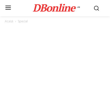
DBonline
.ro
Acasă
Special