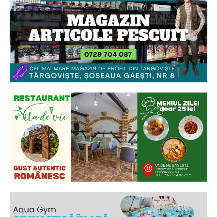
Ionuț Parghel
2
de 2