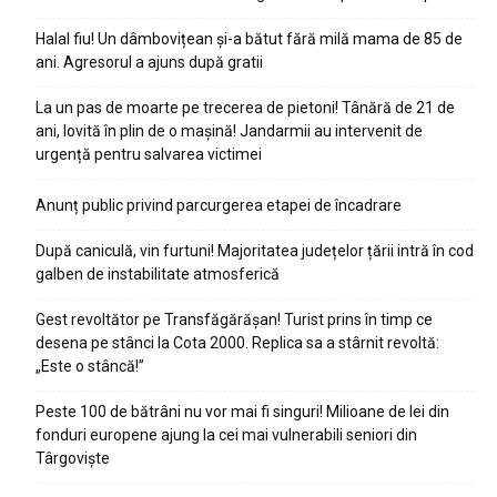
Halal fiu! Un dâmbovițean și-a bătut fără milă mama de 85 de
ani. Agresorul a ajuns după gratii
La un pas de moarte pe trecerea de pietoni! Tânără de 21 de
ani, lovită în plin de o mașină! Jandarmii au intervenit de
urgență pentru salvarea victimei
Anunț public privind parcurgerea etapei de încadrare
După caniculă, vin furtuni! Majoritatea județelor țării intră în cod
galben de instabilitate atmosferică
Gest revoltător pe Transfăgărășan! Turist prins în timp ce
desena pe stânci la Cota 2000. Replica sa a stârnit revoltă:
„Este o stâncă!”
Peste 100 de bătrâni nu vor mai fi singuri! Milioane de lei din
fonduri europene ajung la cei mai vulnerabili seniori din
Târgoviște