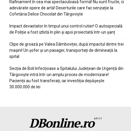
Rafinament în cea mai spectaculoasă formă! Nu sunt fructe, ci
adevărate opere de artă! Deserturile care fac senzație la
Cofetăria Delice Chocolat din Târgoviște
Impact devastator în timpul unui control rutier! O autospecială
de Poliție a fost izbită în plin și apoi proiectată într-un șanț
Clipe de groază pe Valea Dâmboviței, după impactul dintre trei
mașini! Un șofer și un pasager, transportați de dimineață la
spital
Secția de Boli Infecțioase a Spitalului Județean de Urgență din
Târgoviște intră într-un amplu proces de modernizare!
Pacienții au fost transferați, iar investiția depășește
30.000.000 de lei
DBonline.ro
stiri